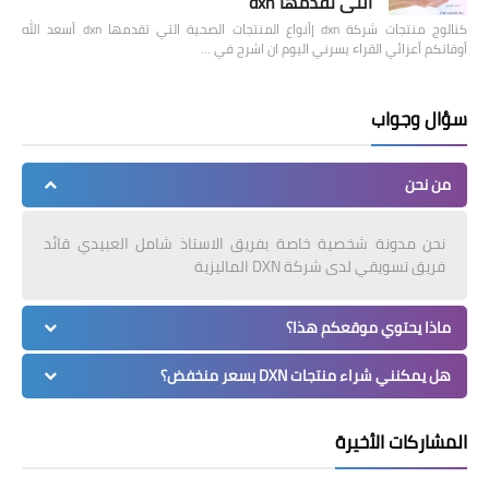
التي تقدمها dxn
كتالوج منتجات شركة dxn |أنواع المنتجات الصحية التي تقدمها dxn أسعد الله
أوقاتكم أعزائي القراء يسرني اليوم ان اشرح في …
سؤال وجواب
من نحن
نحن مدونة شخصية خاصة بفريق الاستاذ شامل العبيدي قائد
فريق تسويقي لدى شركة DXN الماليزية
ماذا يحتوي موقعكم هذا؟
هل يمكنني شراء منتجات DXN بسعر منخفض؟
المشاركات الأخيرة