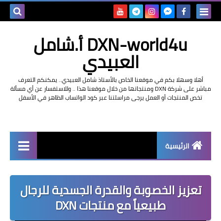
بحث هذه
DXN-world4u أ.شامل
المدونة
العبيدي
الإلكتروني
أهلا وسهلا بكم في موقعنا الخاص بالأستاذ شامل العبيدي.. يمكنكم التعرف
مباشر على شركة DXN ومنتجاتها من خلال موقعنا هذا .. وللاستفسار عن أي مسألة
تخص المنتجات أو العمل يرجى مراسلتنا عبر كود الواتساب الظاهر في الأسفل
الرئيسية
التعريف بشركة dxn
تعزيز الخصوبة والقدرة الجسدية للرجال
طبيعياً مع منتجات DXN