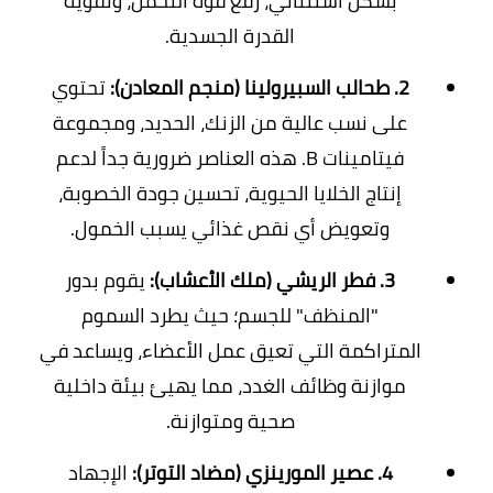
بشكل استثنائي، رفع قوة التحمل، وتقوية
القدرة الجسدية.
2. طحالب السبيرولينا (منجم المعادن):
تحتوي
على نسب عالية من الزنك، الحديد، ومجموعة
فيتامينات B. هذه العناصر ضرورية جداً لدعم
إنتاج الخلايا الحيوية، تحسين جودة الخصوبة،
وتعويض أي نقص غذائي يسبب الخمول.
3. فطر الريشي (ملك الأعشاب):
يقوم بدور
"المنظف" للجسم؛ حيث يطرد السموم
المتراكمة التي تعيق عمل الأعضاء، ويساعد في
موازنة وظائف الغدد، مما يهيئ بيئة داخلية
صحية ومتوازنة.
4. عصير المورينزي (مضاد التوتر):
الإجهاد