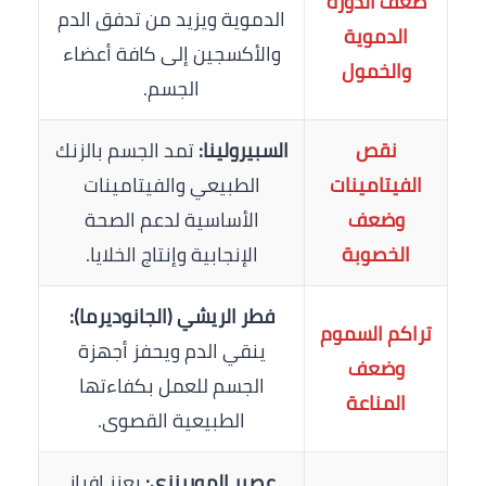
ضعف الدورة
الدموية ويزيد من تدفق الدم
الدموية
والأكسجين إلى كافة أعضاء
والخمول
الجسم.
نقص
السبيرولينا:
تمد الجسم بالزنك
الفيتامينات
الطبيعي والفيتامينات
وضعف
الأساسية لدعم الصحة
الخصوبة
الإنجابية وإنتاج الخلايا.
فطر الريشي (الجانوديرما):
تراكم السموم
ينقي الدم ويحفز أجهزة
وضعف
الجسم للعمل بكفاءتها
المناعة
الطبيعية القصوى.
عصير المورينزي:
يعزز إفراز