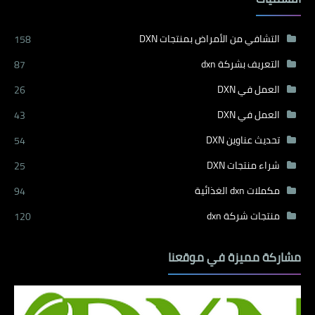
التشافي من الأمراض بمنتجات DXN
158
التعريف بشركة dxn
87
العمل في DXN
26
العمل في DXN
43
تحديث عناوين DXN
54
شراء منتجات DXN
25
مكملات dxn الغذائية
94
منتجات شركة dxn
120
مشاركة مميزة في موقعنا