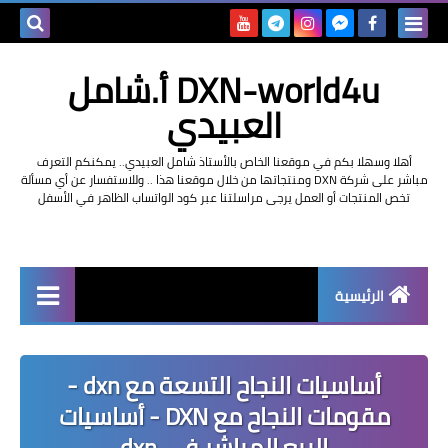
بحث هذه
DXN-world4u أ.شامل
المدونة
العبيدي
الإلكتروني
أهلا وسهلا بكم في موقعنا الخاص بالأستاذ شامل العبيدي.. يمكنكم التعرف
مباشر على شركة DXN ومنتجاتها من خلال موقعنا هذا .. وللاستفسار عن أي مسألة
تخص المنتجات أو العمل يرجى مراسلتنا عبر كود الواتساب الظاهر في الأسفل
الرئيسية
التعريف بشركة dxn
أساسيات النجاح التسعة مع dxn -
مقومات النجاح مع DXN - أساسيات
البيع المباشر في dxn