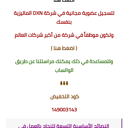
لتسجيل عضوية مجانية في شركة DXN الماليزية
بنفسك
وتكون موظفاً في شركة من أكبر شركات العالم
(
اضغط هنا
)
وللمساعدة في ذلك يمكنك مراسلتنا عن طريق
الواتساب
⬇️⬇️⬇️
كود التخفيض
149003143
النصائح الأساسية التسعة للنجاح بالعمل في