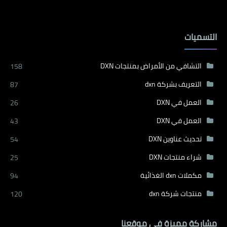
التسميات
التشافي من الأمراض بمنتجات DXN
158
التعريف بشركة dxn
87
العمل في DXN
26
العمل في DXN
43
تحديث عناوين DXN
54
شراء منتجات DXN
25
مكملات dxn الغذائية
94
منتجات شركة dxn
120
مشاركة مميزة في موقعنا