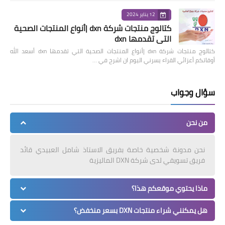
12 يناير 2024
كتالوج منتجات شركة dxn |أنواع المنتجات الصحية
التي تقدمها dxn
كتالوج منتجات شركة dxn |أنواع المنتجات الصحية التي تقدمها dxn أسعد الله
أوقاتكم أعزائي القراء يسرني اليوم ان اشرح في …
سؤال وجواب
من نحن
نحن مدونة شخصية خاصة بفريق الاستاذ شامل العبيدي قائد
فريق تسويقي لدى شركة DXN الماليزية
ماذا يحتوي موقعكم هذا؟
هل يمكنني شراء منتجات DXN بسعر منخفض؟