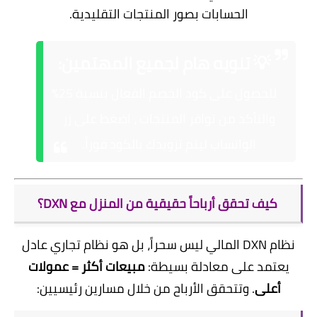
الحسابات بصور المنتجات التقليدية.
💡 تنويه هام لجميع المهتمين:
للحصول على كود الخصم الفعال بنسبة 25%
والتأكد من توافر المنتجات ، اضغط على زر
الواتساب ليتم تزويدك بالكود فوراً.
كيف تحقق أرباحاً حقيقية من المنزل مع DXN؟
نظام DXN المالي ليس سحراً، بل هو نظام تجاري عادل
يعتمد على معادلة بسيطة:
مبيعات أكثر = عمولات
أعلى
. وتتحقق الأرباح من خلال مسارين رئيسيين: