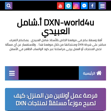
بحث هذه
DXN-world4u أ.شامل
المدونة
العبيدي
الإلكتروني
أهلا وسهلا بكم في موقعنا الخاص بالأستاذ شامل العبيدي.. يمكنكم التعرف
مباشر على شركة DXN ومنتجاتها من خلال موقعنا هذا .. وللاستفسار عن أي مسألة
تخص المنتجات أو العمل يرجى مراسلتنا عبر كود الواتساب الظاهر في الأسفل
الرئيسية
التعريف بشركة dxn
فرصة عمل أونلاين من المنزل: كيف
تصبح موزعاً مستقلاً لمنتجات DXN