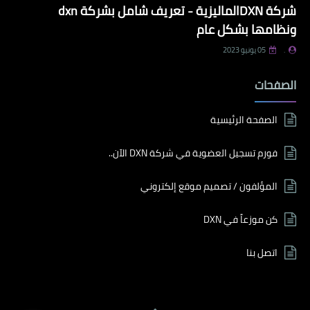
شركة DXNالماليزية - تعريف شامل بشركة dxn
ونظامها بشكل عام
.
05 يونيو 2023
الصفحات
الصفحة الرئيسية
فورم تسجيل العضوية في شركة DXN الآن..
المؤلفون / تصميم موقع إلكتروني
كن موزعاً في DXN
اتصل بنا