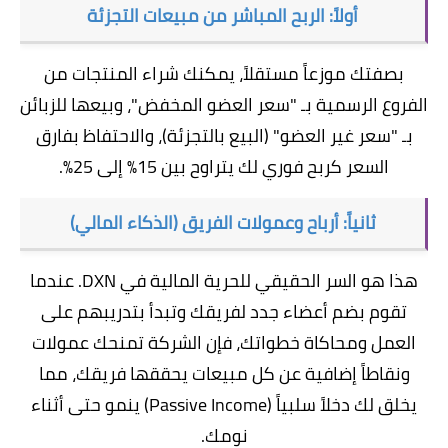
أولاً: الربح المباشر من مبيعات التجزئة
بصفتك موزعاً مستقلاً، يمكنك شراء المنتجات من
الفروع الرسمية بـ "سعر العضو المخفض"، وبيعها للزبائن
بـ "سعر غير العضو" (البيع بالتجزئة)، والاحتفاظ بفارق
السعر كربح فوري لك يتراوح بين 15% إلى 25%.
ثانياً: أرباح وعمولات الفريق (الذكاء المالي)
هذا هو السر الحقيقي للحرية المالية في DXN. عندما
تقوم بضم أعضاء جدد لفريقك وتبدأ بتدريبهم على
العمل ومحاكاة خطواتك، فإن الشركة تمنحك عمولات
ونقاطاً إضافية عن كل مبيعات يحققها فريقك، مما
يخلق لك دخلاً سلبياً (Passive Income) ينمو حتى أثناء
نومك.