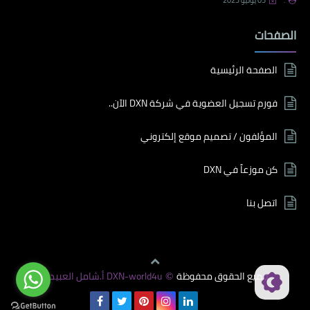
.
05 يونيو 2023
الصفحات
الصفحة الرئيسية
فورم تسجيل العضوية في شركة DXN الآن..
المؤلفون / تصميم موقع إلكتروني
كن موزعاً في DXN
اتصل بنا
جميع الحقوق محفوظة
DXN-world4u أ.شامل العبيدي
©