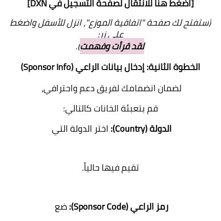
[
اضغط هنا
للانتقال لصفحة التسجيل في DXN]
(ستفتح لك صفحة "اتفاقية الموزع"، انزل للأسفل واضغط
على زر:
لقد قرأت وفهمت
)
.
الخطوة الثانية: إدخال بيانات الراعي (Sponsor Info)
لضمان انضمامك لفريق دعم واحترافي،
قم بتعبئة الخانات كالتالي:
الدولة (Country):
اختر الدولة التي
تقيم فيها حالياً.
رمز الراعي (Sponsor Code):
ضع