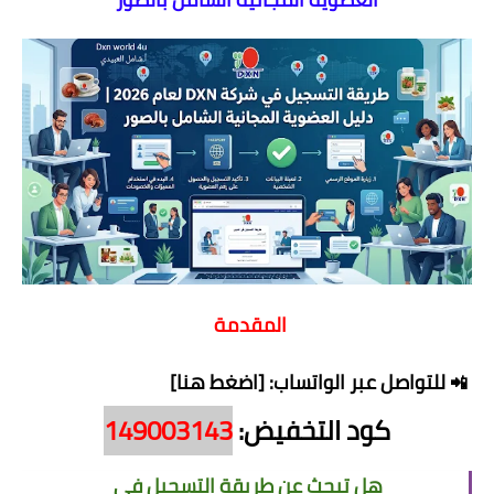
المقدمة
للتواصل عبر الواتساب: [اضغط هنا]
📲
كود التخفيض:
149003143
هل تبحث عن طريقة التسجيل في