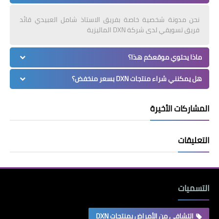
نحن مدونة شخصية خاصة بفريق الاستاذ شامل العبيدي قائد
فريق تسويقي لدى شركة DXN الماليزية
ماذا يحتوي موقعكم هذا؟
هل يمكنني شراء منتجات DXN بسعر منخفض؟
المشاركات الأخيرة
التعليقات
التسميات
التشافي من الأمراض بمنتجات DXN