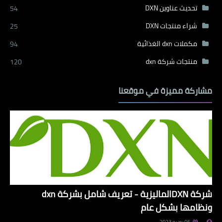
تحديث عناوين DXN
54
شراء منتجات DXN
25
مكملات dxn الغذائية
94
منتجات شركة dxn
120
مشاركة مميزة في موقعنا
شركة DXNالماليزية - تعريف شامل بشركة dxn
ونظامها بشكل عام