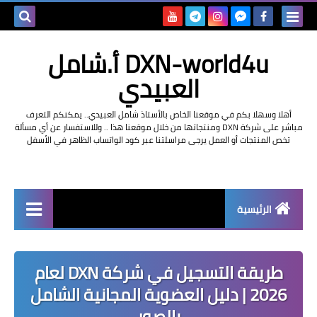
بحث هذه
DXN-world4u أ.شامل
المدونة
العبيدي
الإلكتروني
أهلا وسهلا بكم في موقعنا الخاص بالأستاذ شامل العبيدي.. يمكنكم التعرف
مباشر على شركة DXN ومنتجاتها من خلال موقعنا هذا .. وللاستفسار عن أي مسألة
تخص المنتجات أو العمل يرجى مراسلتنا عبر كود الواتساب الظاهر في الأسفل
الرئيسية
التعريف بشركة dxn
طريقة التسجيل في شركة DXN لعام
2026 | دليل العضوية المجانية الشامل
بالصور