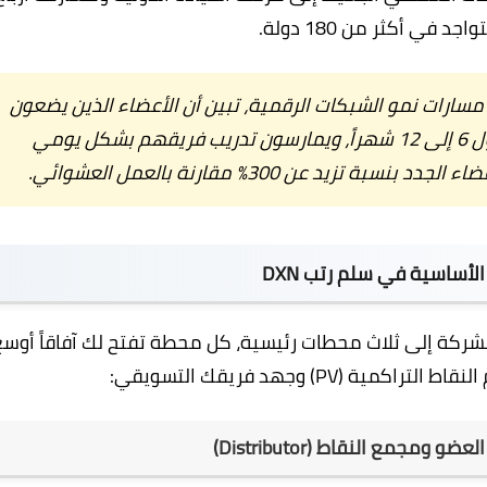
 في أكثر من 180 دولة.
سارات نمو الشبكات الرقمية، تبين أن الأعضاء الذين يضعون
رتبة "النجم الماسي" كهدف مرحلي خلال أول 6 إلى 12 شهراً، ويمارسون تدريب فريقهم بشكل يومي
د عن 300% مقارنة بالعمل العشوائي.
الأساسية في سلم رتب DXN
لشركة إلى ثلاث محطات رئيسية، كل محطة تفتح لك آفاقاً أوسع
ة (PV) وجهد فريقك التسويقي:
 ومجمع النقاط (Distributor)