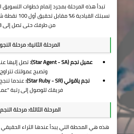
تبدأ هذه المرحلة بمجرد إتمام خطوات التسويق ا
نسبتك القياد
من طرفك حتى تصل إلى 18% عند وصول نقاطك إلى 3250 نقطة.
المرحلة الثانية: مرحلة النجومية وبداية 
عميل نجم (Star Agent - SA):
وتصبح عمولتك تتراوح بين 21% إلى 25% بحسب التأهي
نجم ياقوتي (Star Ruby - SR):
عندما تنجح
فريقك للوصول إلى رتبة "عميل 
المرحلة الثالثة: مرحلة النجم الماسي
هذه هي المحطة التي يبدأ عندها الثراء الحقيقي و