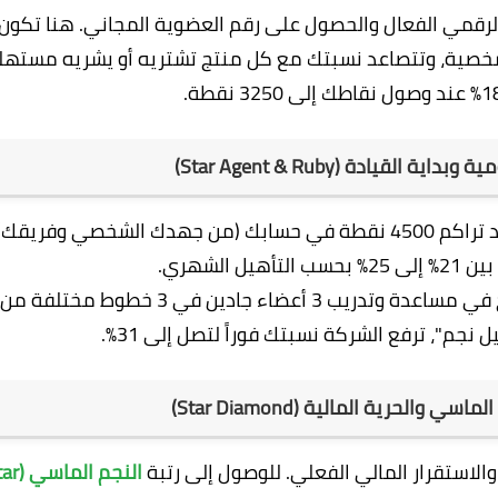
لرقمي الفعال والحصول على رقم العضوية المجاني. هنا تكون
ية 6% مقابل تحقيق أول 100 نقطة شخصية، وتتصاعد نسبتك مع كل منتج تشتريه أو يشريه مست
القيادة (Star Agent & Ruby)
تصل إليها عند تراكم 4500 نقطة في حسابك (من جهدك الشخصي وفريقك)
ل الشهري.
 في
مساعدة وتدريب 3 أعضاء جادين في 3 خطوط مختلفة
من
نجم"، ترفع الشركة نسبتك فوراً لتصل إلى 31%.
 والحرية المالية (Star Diamond)
الاستقرار المالي الفعلي. للوصول إلى رتبة
النجم الماسي
tar