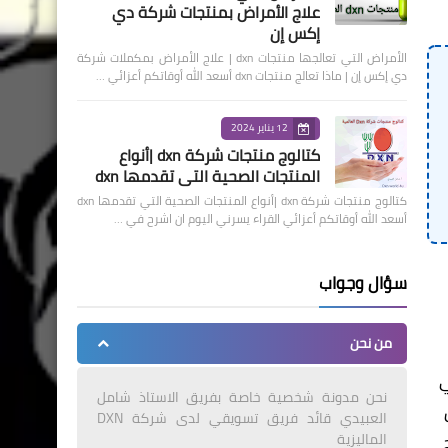
علاج الأمراض بمنتجات شركة دي
إكس إن
الأمراض التي تعالجها منتجات dxn | علاج الأمراض بمكملات شركة
دي إكس إن | ماذا تعالج منتجات dxn أسعد الله أوقاتكم أعزائي …
12 يناير 2024
كتالوج منتجات شركة dxn |أنواع
المنتجات الصحية التي تقدمها dxn
كتالوج منتجات شركة dxn |أنواع المنتجات الصحية التي تقدمها dxn
أسعد الله أوقاتكم أعزائي القراء يسرني اليوم ان اشرح في …
سؤال وجواب
من نحن
ي
نحن مدونة شخصية خاصة بفريق الاستاذ شامل
العبيدي قائد فريق تسويقي لدى شركة DXN
الماليزية