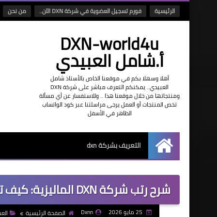
الرئيسية
فورم تسجيل العضوية في شركة DXN الآن..
من نحن
DXN-world4u
أ.شامل العبيدي
أهلا وسهلا بكم في موقعنا الخاص بالأستاذ شامل
العبيدي.. يمكنكم التعرف مباشر على شركة DXN
ومنتجاتها من خلال موقعنا هذا .. وللاستفسار عن أي مسألة
تخص المنتجات أو العمل يرجى مراسلتنا عبر كود الواتساب
الظاهر في الأسفل
التعريف بشركة dxn
الرئيسية
شرح رتب شركة DXN الماليزية: كيف تصل إلى النجم الماسي وتشارك الأرباح العالمية؟
25 مايو 2026
Dxnn
الصفحة الرئيسية
العم