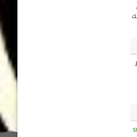
هلك
،
(S