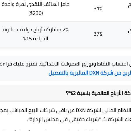
وم
حافز الهاتف النقدى لمرة واحدة
31%
(230$)
وم
2% مشاركة أرباح دولية + علاوة
37%
القيادة 15%
 احتساب النقاط وتوزيع العمولات الابتدائية، نقترح عليك قراءة
شركة DXN الماليزية بالتفصيل
.
الأرباح العالمية بنسبة 2%"؟
ميزة مشاركة الأرباح الدولية هي براءة اختراع تميز النظام المالي لشركة DXN عن باقي شركات البيع المباشر.
عك الشركة كـ "شريك حقيقي في مجلس الإدارة".