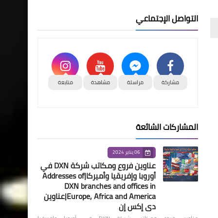
التواصل الإجتماعي
مشاركة
مراسلة
مشاهدة
متابعة
المشاركات الشائعة
06 يناير 2024
عناوين فروع ومكاتب شركة DXN في
أوروبا وإفريقيا وأميركا|Addresses of
DXN branches and offices in
Europe, Africa and America|عناوين
دي إكس إن