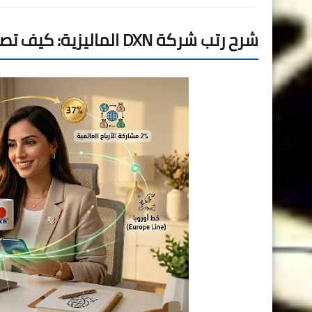
شرح رتب شركة DXN الماليزية: كيف تصل إلى النجم الماسي وتشارك الأرباح العالمية؟