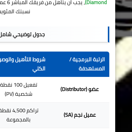
Diamond)
نسبتك المئوية 
جدول توضيحي شامل: 
الرتبة البرمجية /
شروط التأهيل والوص
المستهدفة
الكلي
تفعيل 100 نقطة
عضو (Distributor)
شخصية (PV)
تراكم 4,500 نقط
عميل نجم (SA)
بالمجموعة