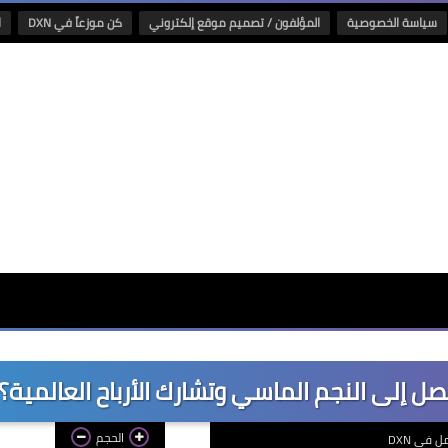
سياسة الخصوصية
المؤلفون / تصميم موقع إلكتروني
كن موزعاً في DXN
ا
الحجم
ل في DXN