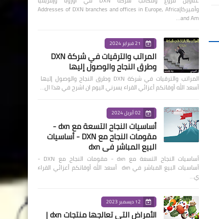
عناوين فروع ومكاتب شركة DXN في أوروبا وإفريقيا
وأميركا|Addresses of DXN branches and offices in Europe, Africa
and Am…
21 فبراير 2024
المراتب والترقيات في شركة DXN
وطرق النجاح والوصول إليها
المراتب والترقيات في شركة DXN وطرق النجاح والوصول إليها
أسعد الله أوقاتكم أعزائي القراء يسرني اليوم ان اشرح في هذا ال…
02 أبريل 2024
أساسيات النجاح التسعة مع dxn -
مقومات النجاح مع DXN - أساسيات
البيع المباشر في dxn
أساسيات النجاح التسعة مع dxn - مقومات النجاح مع DXN -
أساسيات البيع المباشر في dxn أسعد الله أوقاتكم أعزائي القراء
ي…
12 ديسمبر 2023
الأمراض التي تعالجها منتجات dxn |