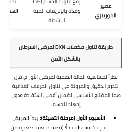
رفع قلوية الجسم (pH)
تخفيف ا
عصير
ومدّه بالإنزيمات الحية
الهضم وا
المورينزي
النشطة
طريقة تناول مكملات DXN لمرضى السرطان
بالشكل الآمن
نظراً لحساسية الحالة الصحية
لمرضى الأورام،
فإن
التدرج الدقيق والمرونة في تناول الجرعات الغذائية
هما المفتاح الأساسي لضمان أقصى استفادة ودون
إجهاد للجسم:
الأسبوع الأول (مرحلة التهيئة):
يبدأ المريض
بجرعات بسيطة جداً؛ (نصف ملعقة صغيرة من