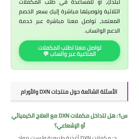
لبلدكِ، أو للمساعدة في طلب المكملات
الثلاثية وتوصيلها مباشرة إليكِ بسعر الخصم
المعتمد، تواصل معنا مباشرة عبر خدمة
الدعم الواتساب.
تواصل معنا لطلب المكملات
المناعية عبر واتساب 💬
الأسئلة الشائعة حول منتجات DXN والأورام
س1: هل تتداخل مكملات DXN مع العلاج الكيميائي
أو الإشعاعي؟
ج: مكملات DXN أغذية طبيعية وليست مواد