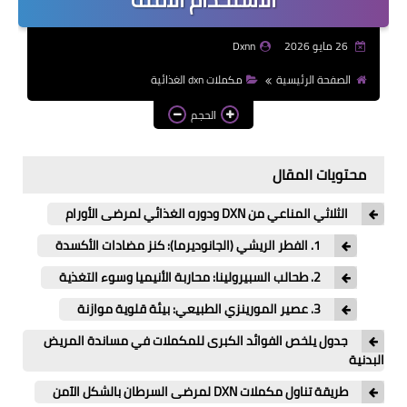
26 مايو 2026
Dxnn
الصفحة الرئيسية
مكملات dxn الغذائية
الحجم
محتويات المقال
الثلاثي المناعي من DXN ودوره الغذائي لمرضى الأورام
1. الفطر الريشي (الجانوديرما): كنز مضادات الأكسدة
2. طحالب السبيرولينا: محاربة الأنيميا وسوء التغذية
3. عصير المورينزي الطبيعي: بيئة قلوية موازنة
جدول يلخص الفوائد الكبرى للمكملات في مساندة المريض
البدنية
طريقة تناول مكملات DXN لمرضى السرطان بالشكل الآمن