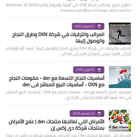
عناوين فروع ومكاتب شركة DXN في أوروبا وإفريقيا وأميركا|Addresses of DXN
branches and offices in Europe, Africa and Am…
21 فبراير 2024
المراتب والترقيات في شركة DXN وطرق النجاح
والوصول إليها
المراتب والترقيات في شركة DXN وطرق النجاح والوصول إليها أسعد الله أوقاتكم
أعزائي القراء يسرني اليوم ان اشرح في هذا ال…
02 أبريل 2024
أساسيات النجاح التسعة مع dxn - مقومات النجاح
مع DXN - أساسيات البيع المباشر في dxn
أساسيات النجاح التسعة مع dxn - مقومات النجاح مع DXN - أساسيات البيع المباشر
في dxn أسعد الله أوقاتكم أعزائي القراء ي…
12 ديسمبر 2023
الأمراض التي تعالجها منتجات dxn | علاج الأمراض
بمنتجات شركة دي إكس إن
الأمراض التي تعالجها منتجات dxn | علاج الأمراض بمكملات شركة دي إكس إن | ماذا