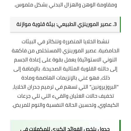
ومقاومة الوهن والهزال البدني بشكل ملموس.
3. عصير المورينزي الطبيعي: بيئة قلوية موازنة
تنشط الخلايا المتضررة وتتكاثر في البيئات
الحامضية. عصير المورينزي (المستخلص من فاكهة
النوني الاستوائية) يعمل بقوة على إعادة الجسم
إلى حالته القلوية المثالية الصحيحة. بالإضافة إلى
ذلك، فهو غني بالإنزيمات الهاضمة ومادة
"البروزيرونين" التي تسهم في ترميم جدران الخلايا،
تخفيف حالات الغثيان والقيء التي تلي جرعات
الكيماوي، وتحسين الحالة النفسية والنوم للمريض.
جدول يلخص الفوائد الكبرى للمكملات في