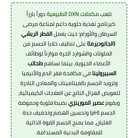
تلعب
مكملات DXN الطبيعية
دوراً بارزاً
كبرنامج تغذية خلوية داعم لمناعة مرضى
السرطان والأورام؛ حيث يعمل
الفطر الريشي
(الجانوديرما)
على تنظيف خلايا الجسم من
الملوثات والشوارد الحرة موازناً لوظائف
الأعضاء الحيوية، بينما تساهم
طحالب
السبيرولينا
في مكافحة فقر الدم والأنيميا
وتزويد الجسم بالفيتامينات والمعادن النادرة
لتعويض الهزال الناتج عن العلاجات الكيميائية،
ويقوم
عصير المورينزي
بضبط قلوية وحموضة
الجسم (pH) وتحسين الهضم وتخفيف حدة
الغثيان، مما يمنح الجسم القوة الذاتية
للمقاومة البدنية المستدامة.