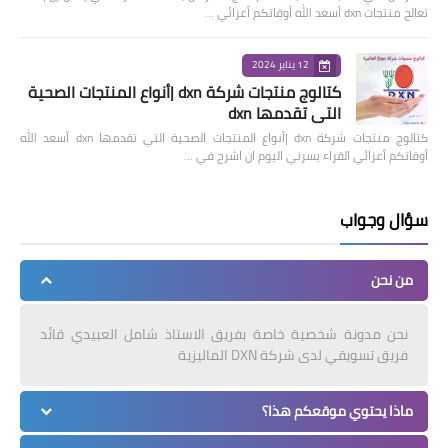
تعالج منتجات dxn أسعد الله أوقاتكم أعزائي …
12 يناير 2024
كتالوج منتجات شركة dxn |أنواع المنتجات الصحية
التي تقدمها dxn
كتالوج منتجات شركة dxn |أنواع المنتجات الصحية التي تقدمها dxn أسعد الله
أوقاتكم أعزائي القراء يسرني اليوم ان اشرح في …
سؤال وجواب
من نحن
نحن مدونة شخصية خاصة بفريق الاستاذ شامل العبيدي قائد
فريق تسويقي لدى شركة DXN الماليزية
ماذا يحتوي موقعكم هذا؟