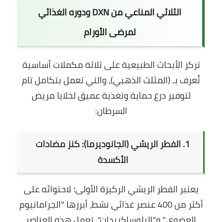
الثلاثي المناعي من DXN ودوره الغذائي
لمرضى الأورام
تركز الأبحاث الطبيعية على ثلاثة مكملات أساسية
تُعرف بـ (المثلث الذهبي)، والتي تعمل بتكامل تام
لتوفير درع حماية وتغذية عميق لخلايا مريض
السرطان:
1. الفطر الريشي (الجانوديرما): كنز مضادات
الأكسدة
يعتبر الفطر الريشي الركيزة الأولى؛ لاحتوائه على
أكثر من 400 عنصر غذائي نشط، أبرزها "الجرامانيوم
العضوي" و"البلوساكريدات". تعمل هذه العناصر