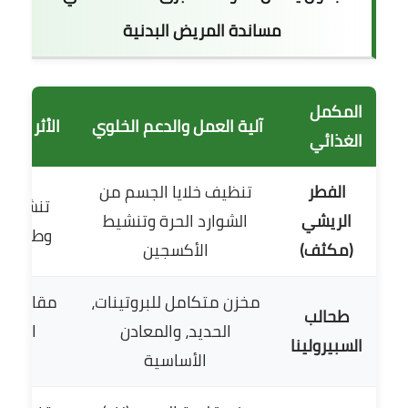
مساندة المريض البدنية
المكمل
آلية العمل والدعم الخلوي
الأثر وال
الغذائي
الفطر
تنظيف خلايا الجسم من
تنشيط خل
الريشي
الشوارد الحرة وتنشيط
وطرد ملو
(مكثف)
الأكسجين
مخزن متكامل للبروتينات،
مقاومة ف
طحالب
الحديد، والمعادن
التغذ
السبيرولينا
الأساسية