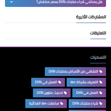
هل يمكنني شراء منتجات DXN بسعر منخفض؟
المشاركات الأخيرة
التعليقات
التسميات
التشافي من الأمراض بمنتجات DXN
التعريف بشركة dxn
العمل في DXN
العمل في DXN
تحديث عناوين DXN
شراء منتجات DXN
مكملات dxn الغذائية