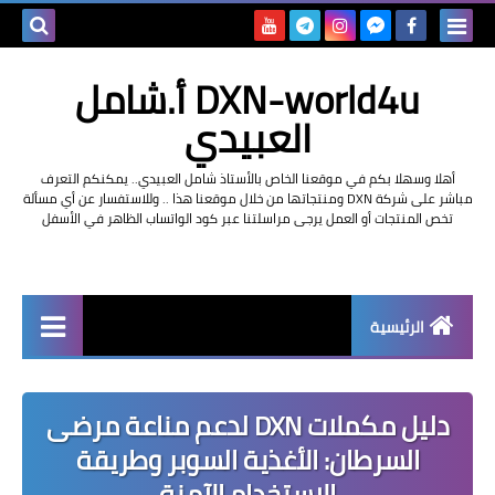
بحث هذه
DXN-world4u أ.شامل
المدونة
العبيدي
الإلكتروني
أهلا وسهلا بكم في موقعنا الخاص بالأستاذ شامل العبيدي.. يمكنكم التعرف
مباشر على شركة DXN ومنتجاتها من خلال موقعنا هذا .. وللاستفسار عن أي مسألة
تخص المنتجات أو العمل يرجى مراسلتنا عبر كود الواتساب الظاهر في الأسفل
الرئيسية
التعريف بشركة dxn
دليل مكملات DXN لدعم مناعة مرضى
السرطان: الأغذية السوبر وطريقة
الاستخدام الآمنة