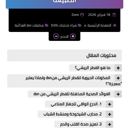
18 فبراير 2026
Dxnn
الصفحة الرئيسية
شراء منتجات DXN
مكملات dxn الغذائية
الحجم
محتويات المقال
​ما هو الفطر الريشي؟
​المكونات الحيوية للفطر الريشي منdxn ولماذا يعتبر
"معجزة"؟
​الفوائد الصحية المذهلة للفطر الريشي من dxn
​1. الدرع الواقي للجهاز المناعي
​2. محارب الشيخوخة ومنشط الشباب
​3. تعزيز صحة القلب والدم