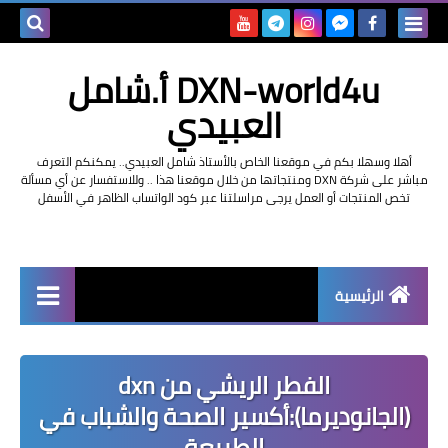
بحث هذه
DXN-world4u أ.شامل
المدونة
العبيدي
الإلكتروني
أهلا وسهلا بكم في موقعنا الخاص بالأستاذ شامل العبيدي.. يمكنكم التعرف
مباشر على شركة DXN ومنتجاتها من خلال موقعنا هذا .. وللاستفسار عن أي مسألة
تخص المنتجات أو العمل يرجى مراسلتنا عبر كود الواتساب الظاهر في الأسفل
الرئيسية
التعريف بشركة dxn
الفطر الريشي من dxn
(الجانوديرما):أكسير الصحة والشباب في
الطبيعة