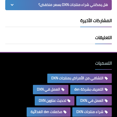
هل يمكنني شراء منتجات DXN بسعر منخفض؟
المشاركات الأخيرة
التعليقات
التسميات
التشافي من الأمراض بمنتجات DXN
التعريف بشركة dxn
العمل في DXN
العمل في DXN
تحديث عناوين DXN
شراء منتجات DXN
مكملات dxn الغذائية