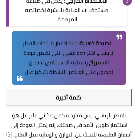
الاستخدام الخارجي:
يدخل في صناعة
مستحضرات العناية بالبشرة لخصائصه
المرممة.
نصيحة ذهبية:
عند اختيار منتجات الفطر
الريشي، اختر dxn فهي التي تضمن جودة
الاستزراع وعملية الاستخلاص لضمان
الحصول على العناصر النشطة بتركيز عالٍ.
​كلمة أخيرة
​الفطر الريشي ليس مجرد مكمل غذائي عابر، بل هو
استثمار طويل الأمد في صحتك. إنه يمثل العودة إلى
أحضان الطبيعة للبحث عن التوازن والوقاية قبل العلاج. إذا