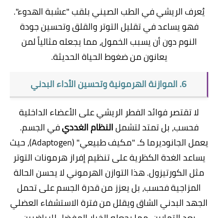
​يُعرف الريشي في الطب الصيني بلقب "عشبة الهدوء".
فهو يساعد في تقليل التوتر والقلق وتحسين جودة
النوم دون أن يسبب الخمول، مما يجعله مثالياً لمن
يعانون من ضغوط الحياة الحديثة.
6. الموازنة الهرمونية وتحسين الأداء البدني
​لا تقتصر فوائد الفطر الريشي على الأعضاء الداخلية
فحسب، بل تمتد لتشمل
النظام الغددي
في الجسم.
يعمل الجانوديرما كـ "مكيف طبيعي" (Adaptogen)، حيث
يساعد الغدة الكظرية على تنظيم إفراز هرمونات التوتر
مثل الكورتيزول. هذا التوازن الهرموني لا يحسن الحالة
المزاجية فحسب، بل يعزز من قدرة الجسم على تحمل
الجهد البدني الشاق ويقلل من فترة الاستشفاء العضلي
بعد التمارين، مما يجعله الخيار المفضل للرياضيين