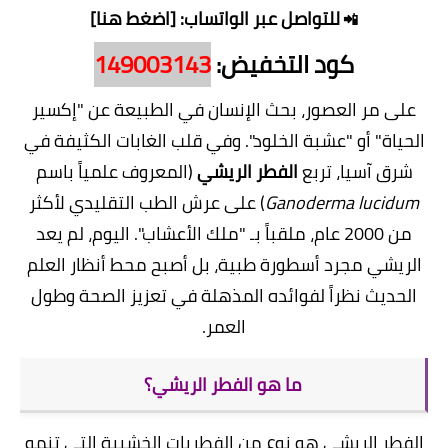
للتواصل عبر الواتساب: [اضغط هنا]
📲
كود التخفيض:
149003143
​على مر العصور، بحث الإنسان في الطبيعة عن "إكسير
الحياة" أو "عشبة الخلود". وفي قلب الغابات الكثيفة في
شرق آسيا، تربع
الفطر الريشي
(المعروف علمياً باسم
Ganoderma lucidum
) على عرش الطب التقليدي لأكثر
من 2000 عام، ملقباً بـ "ملك الأعشاب". اليوم، لم يعد
الريشي مجرد أسطورة طبية، بل أصبح محط أنظار العلم
الحديث نظراً لفوائده المذهلة في تعزيز الصحة وطول
العمر.
​ما هو الفطر الريشي؟
​الفطر الريشي هو نوع من الفطريات الخشبية التي تنمو