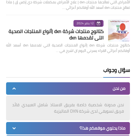
الأمراض التي تعالجها منتجات dxn | علاج الأمراض بمكملات شركة دي إكس إن | ماذا
تعالج منتجات dxn أسعد الله أوقاتكم أعزائي …
12 يناير 2024
كتالوج منتجات شركة dxn |أنواع المنتجات الصحية
التي تقدمها dxn
كتالوج منتجات شركة dxn |أنواع المنتجات الصحية التي تقدمها dxn أسعد الله
أوقاتكم أعزائي القراء يسرني اليوم ان اشرح في …
سؤال وجواب
من نحن
نحن مدونة شخصية خاصة بفريق الاستاذ شامل العبيدي قائد
فريق تسويقي لدى شركة DXN الماليزية
ماذا يحتوي موقعكم هذا؟