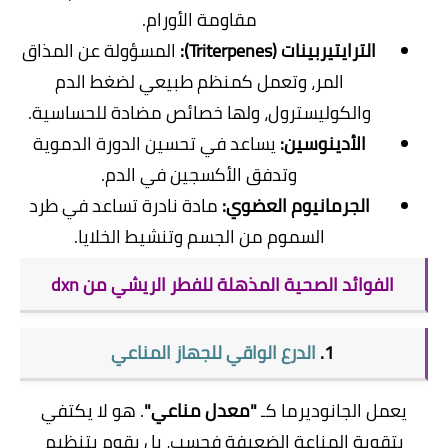
مقاومة الأورام.
الترايتيربينات (Triterpenes):
المسؤولة عن المذاق
المر، وتعمل كمنظم طبيعي لضغط الدم
والكوليسترول، ولها خصائص مضادة للحساسية.
الأدينوسين:
يساعد في تحسين الدورة الدموية
وتدفق الأكسجين في الدم.
الجرمانيوم العضوي:
مادة نادرة تساعد في طرد
السموم من الجسم وتنشيط الخلايا.
​الفوائد الصحية المذهلة للفطر الريشي من dxn
​1.
الدرع الواقي للجهاز المناعي
​يعمل الجانوديرما كـ
"معدل مناعي"
. هو لا يكتفي
بتقوية المناعة الضعيفة فحسب، بل يقوم بتنظيم