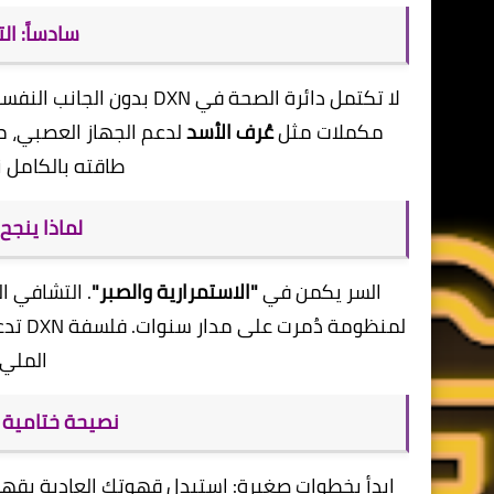
​سادساً: ا
​لا تكتمل دائرة الصحة في 
مكملات مثل
عُرف الأسد
لدعم الجهاز العصبي، م
طاقته بالكامل ن
لماذا ينجح
​السر يكمن في
"الاستمرارية والصبر"
. التشافي ا
لمنظو
المليء
نصيحة ختامية 