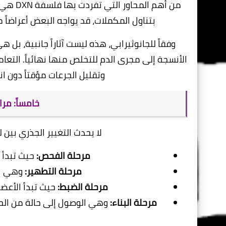
​من أهم المحاور التي تفردت بها فلسفة DXN هي توضيح ما يُعرف بـ
بتناول المكملات، قد يواجه البعض أعراضاً 
وفقاً للجانوثيرابي، هذه ليست آثاراً جانبية، بل
الأنسجة إلى مجرى الدم للتخلص منها نهائياً. التعا
وتقليل الجرعات مؤقتاً دون ان
خامساً: مر
​لا يحدث التغيير الجذري بين
مرحلة الفحص:
حيث تبدأ 
مرحلة التطهير:
وهي ال
مرحلة الضبط:
حيث تبدأ الأعضا
مرحلة البناء:
وهي الوصول إلى حالة من الح