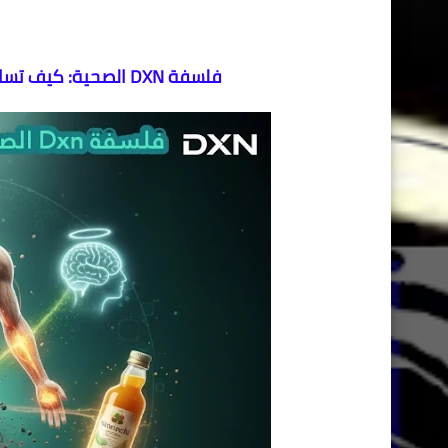
​فلسفة DXN الصحية: كيف تساعد مكملات dxn الجسم على التشافي ذاتياً؟