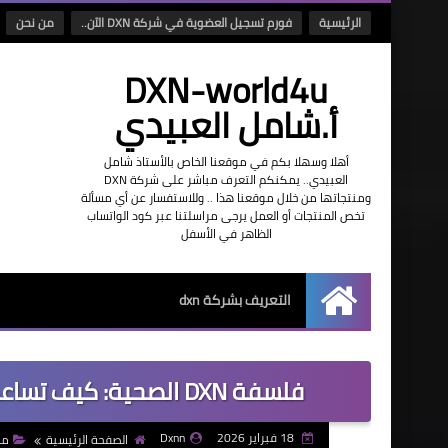
الرئيسية
فورم تسجيل العضوية في شركة DXN الآن..
من نحن
DXN-world4u
أ.شامل العبيدي
أهلا وسهلا بكم في موقعنا الخاص بالأستاذ شامل
العبيدي.. يمكنكم التعرف مباشر على شركة DXN
ومنتجاتها من خلال موقعنا هذا .. وللاستفسار عن أي مسألة
تخص المنتجات أو العمل يرجى مراسلتنا عبر كود الواتساب
الظاهر في الأسفل
التعريف بشركة dxn
الرئيسية
​فلسفة DXN الصحية: كيف تساعد مكملات dxn الجسم على التشافي ذاتياً؟
18 فبراير 2026
Dxnn
الصفحة الرئيسية
مكمل