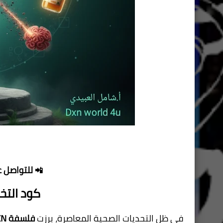
للتواصل ع
📲
كود الت
في ظل التحديات الصحية المعاصرة، برزت
فلسفة DXN الصحية