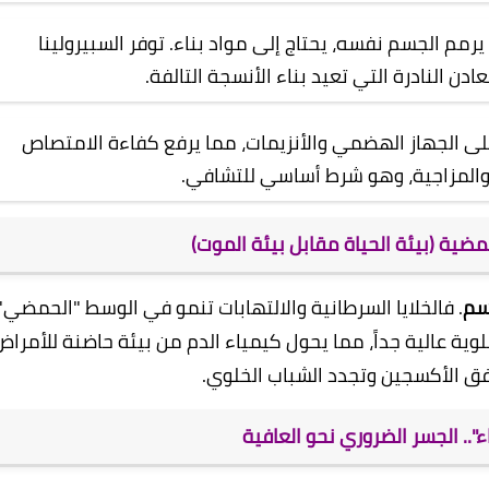
رمم الجسم نفسه، يحتاج إلى مواد بناء. توفر السبيرولينا
عادن النادرة التي تعيد بناء الأنسجة التالفة.
لى الجهاز الهضمي والأنزيمات، مما يرفع كفاءة الامتصاص
 والمزاجية، وهو شرط أساسي للتشافي.
الحمضية (بيئة الحياة مقابل بيئة الموت)
سم
. فالخلايا السرطانية والالتهابات تنمو في الوسط "الحمضي"
كريات والتوتر. مكملات DXN تمتاز بقلوية عالية جداً، مما يحول كيمياء الدم من بيئة حاضنة للأمرا
دفق الأكسجين وتجدد الشباب الخلوي.
فاء".. الجسر الضروري نحو العافية