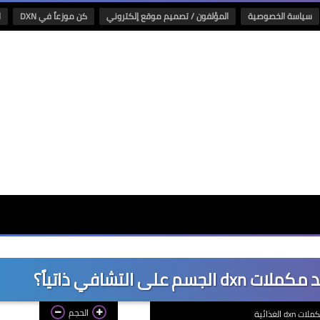
سياسة الخصوصية
المؤلفون / تصميم موقع إلكتروني
كن موزعاً في DXN
ا
الحجم
ات dxn الغذائية