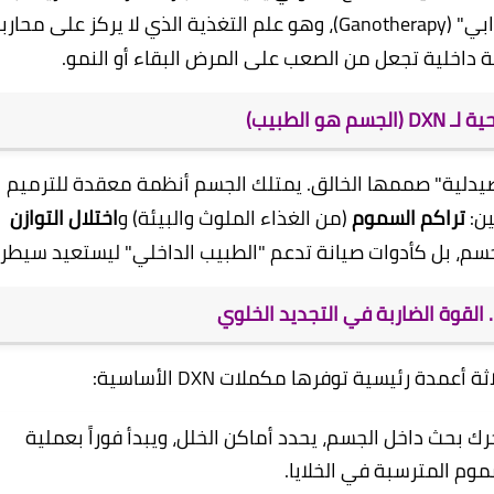
الإنسان. تعتمد هذه الفلسفة على مبدأ "الجانوثيرابي" (Ganotherapy)، وهو علم التغذية الذي لا يركز على محا
 داخلية تجعل من الصعب على المرض البقاء أو النمو.
م هو الطبيب)
 هو "أعظم صيدلية" صممها الخالق. يمتلك الجسم أنظمة معقدة للترميم
ين:
تراكم السموم
(من الغذاء الملوث والبيئة) و
اختلال التوازن
جسم، بل كأدوات صيانة تدعم "الطبيب الداخلي" ليستعيد سيطرت
ي.. القوة الضاربة في التجديد الخلوي
مدة رئيسية توفرها مكملات DXN الأساسية:
 بحث داخل الجسم، يحدد أماكن الخلل، ويبدأ فوراً بعملية
وم المترسبة في الخلايا.