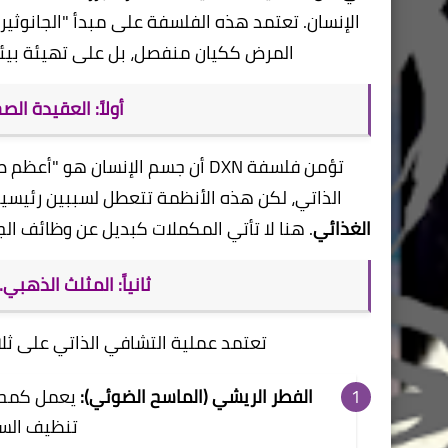
المرض ككيان منفصل، بل على تهيئة بيئة
​أولاً: العقيدة الصحية لـ DXN (الجس
​تؤمن فلسفة DXN أن جسم الإنسان
الذاتي، لكن هذه الأنظمة تتعطل لسببين رئيسي
الغذائي
. هنا لا تأتي المكملات كبديل عن وظائف ال
​ثانياً: المثلث الذهب
​تعتمد عملية التشافي الذاتي على ثلاثة أع
الفطر الريشي (الماسح الضوئي):
يعمل كمحرك
تنظيف السم