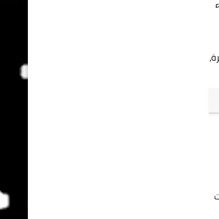
ء
ة،
ت