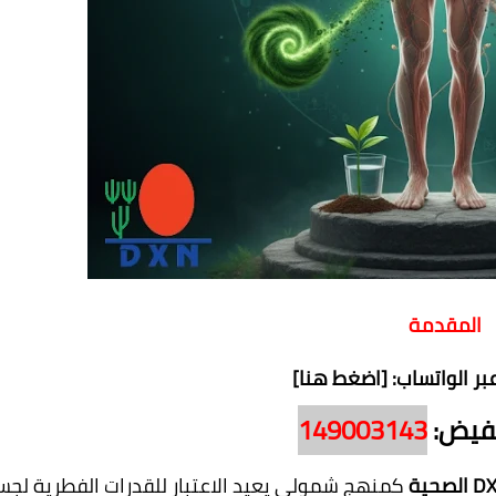
المقدمة
بر الواتساب: [اضغط هنا]
خفيض:
149003143
كمنهج شمولي يعيد الاعتبار للقدرات الفطرية لج