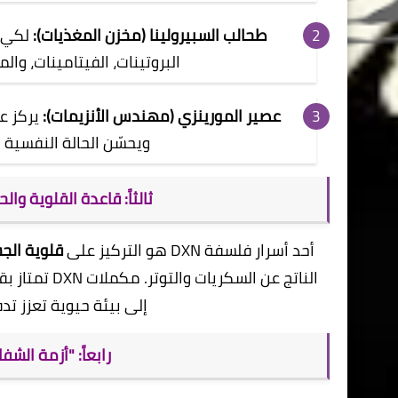
طحالب السبيرولينا (مخزن المغذيات):
لكي ي
البروتينات، الفيتامينات، والم
عصير المورينزي (مهندس الأنزيمات):
يركز ع
ويحسّن الحالة النفسية
​ثالثاً: قاعدة القلوية و
​أحد أسرار فلسفة DXN هو التركيز على
قلوية الج
الناتج عن الس
إلى بيئة حيوية تعزز ت
​رابعاً: "أزمة الش