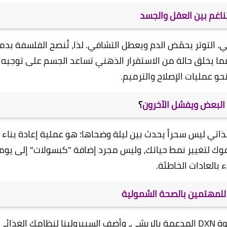
لتناغم بين العقل والجسد
DXN بدون الجانب النفسي. التوتر يحمّض الدم ويعطل التشافي. لذا، تُنصح الفلسفة بد
ما يخلق حالة من الاستقرار الذهني تساعد الجسم على توجيه
حو عمليات الإصلاح والترميم.
 البعض ويفشل الآخرون
؟
لذاتي ليس سحراً يحدث بين ليلة وضحاها؛ هو عملية إعادة بناء
مة دُمرت على مدار سنوات. فلسفة DXN تدعوك لتغيير نمط حياتك، وليس مجرد إضافة "كبسولات" إلى ي
 بالعادات الخاطئة.
للمهتمين بالصحة الشمولية
ابدأ بخطوات صغيرة: استبدل قهوتك العادية بقهوة DXN المدعمة بالريشي، وأضف السبيرولينا لنظامك الغذائي