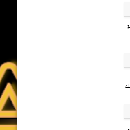
مج
ومك
،