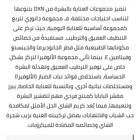
تتميز مجموعات العناية بالبشرة من DXN بتنوعها
لتناسب احتياجات مختلفة. فـ مجموعة جانوزي تتربع
كمجموعة أساسية للعناية اليومية، حيث تركز على
التنظيف العميق والترطيب، مستفيدةً من خصائص
مكوناتها الطبيعية مثل فطر الجانوديرما والجينسنغ
وفيتامين E. بينما تأتي مجموعة الألوفيرا لتركز بشكل
خاص على توفير الترطيب العميق وتهدئة البشرة
الحساسة، باستخلاص فوائد نبات الصبار (الألوفيرا)
ومستخلصات نباتية أخرى. وبالنسبة للعناية الخاصة، يبرز
مقشر البابايا كمنتج فردي مهم لتقشير البشرة
وتنعيمها، فيما يُعد كريم الشاي الحل الأمثل لمكافحة
حب الشباب والالتهابات بفضل تركيبته الغنية بزيت شجرة
الشاي وخصائصه المضادة للميكروبات.