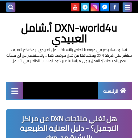
بحث هذه
DXN-world4u أ.شامل
المدونة
العبيدي
الإلكتروني
أهلا وسهلا بكم في موقعنا الخاص بالأستاذ شامل العبيدي.. يمكنكم التعرف
مباشر على شركة DXN ومنتجاتها من خلال موقعنا هذا .. وللاستفسار عن أي مسألة
تخص المنتجات أو العمل يرجى مراسلتنا عبر كود الواتساب الظاهر في الأسفل
الرئيسية
التعريف بشركة dxn
هل تغني منتجات DXN عن مراكز
التجميل؟ - دليل العناية الطبيعية
بالبشرة من dxn