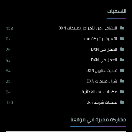
التسميات
التشافي من الأمراض بمنتجات DXN
158
التعريف بشركة dxn
87
العمل في DXN
26
العمل في DXN
43
تحديث عناوين DXN
54
شراء منتجات DXN
25
مكملات dxn الغذائية
94
منتجات شركة dxn
120
مشاركة مميزة في موقعنا