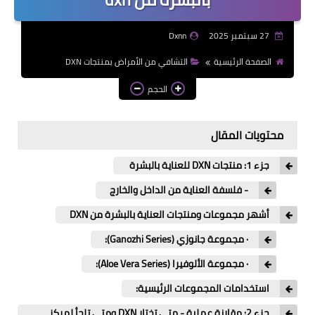
27 سبتمبر 2025
Dxnn
الصفحة الرئيسية
التشافي من الأمراض بمنتجات DXN
الحجم
محتويات المقال
جزء 1: منتجات DXN للعناية بالبشرة
- فلسفة العناية من الداخل والخارج
أشهر مجموعات ومنتجات العناية بالبشرة من DXN
· مجموعة جانوزي (Ganozhi Series):
· مجموعة الألوفيرا (Aloe Vera Series):
استخدامات المجموعات الرئيسية:
جزء 2: مقارنة عملية - متى تختار DXN ومتى تلجأ لمركز