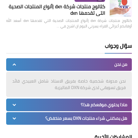
كتالوج منتجات شركة dxn |أنواع المنتجات الصحية
التي تقدمها dxn
كتالوج منتجات شركة dxn |أنواع المنتجات الصحية التي تقدمها dxn أسعد الله
أوقاتكم أعزائي القراء يسرني اليوم ان اشرح في …
سؤال وجواب
من نحن
نحن مدونة شخصية خاصة بفريق الاستاذ شامل العبيدي قائد
فريق تسويقي لدى شركة DXN الماليزية
ماذا يحتوي موقعكم هذا؟
هل يمكنني شراء منتجات DXN بسعر منخفض؟
المشاركات الأخيرة