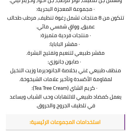
وتشمل جل تنظيف، تونر مرطب، جل أكوا، وكريم ليلي.
· مجموعة المعجزة البحرية:
تتكون من 8 منتجات تشمل رغوة تنظيف، مرطب طحالب
عميق، وواقٍ شمسي مائي.
· منتجات فردية متميزة:
· مقشر البابايا:
مقشر طبيعي لتنعيم وتفتيح البشرة.
· صابون جانوزي:
منظف طبيعي غني بخلاصة الجانوديرما وزيت النخيل
لمقاومة الأكسدة وتأخير علامات الشيخوخة.
· كريم الشاي (Tea Tree Cream):
يعمل كمضاد طبيعي للالتهابات وحب الشباب ويساعد
في تلطيف الجروح والحروق.
استخدامات المجموعات الرئيسية: