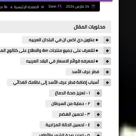
24 مارس 2024
Dxnn
الصفحة الرئيسية
مكمل
محتويات المقال
🔹عناوين دي اكس ان في البلدان العربيه
🔹للتعرف على جميع منتجات dxn والاطلاع على كتالوج المنتجات
🔹لمعرفه قوائم الاسعار في البلاد العربيه
فطر عرف الأسد
أسباب إضافة فطر عرف الأسد إلى نظامك الغذائي
١ - تعزيز صحة الدماغ
٢ - حماية من السرطان
٣ - تحسين الهضم
٤ - تحسين الحالة المزاجية
٥ - تعزيز صحة الشعر والأظافر