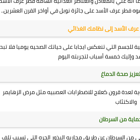
ا انه غني بالمعادن والعناصر الغذائيه الهامه فطر عرف الأسد
فطر عرف الأسد على جائزة نوبل في أواخر القرن العشرين..
عرف الأسد إلى نظامك الغذائي
ة للجسم التي تنعكس ايجابا على حياتك الصحيه يوميا فلا تب
 وإليك خمسة أسباب لتجربته اليوم
ية لعدة قرون كعلاج للاضطرابات العصبيه مثل مرض الزهايمر
والاكتئاب
 من السرطان عن طريق محاربه البذور الحره التي تسبب تلف