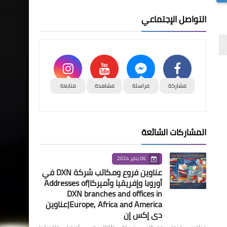
التواصل الإجتماعي
مشاركة
مراسلة
مشاهدة
متابعة
المشاركات الشائعة
06 يناير 2024
عناوين فروع ومكاتب شركة DXN في
أوروبا وإفريقيا وأميركا|Addresses of
DXN branches and offices in
Europe, Africa and America|عناوين
دي إكس إن