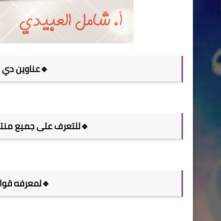
🔹عناوين دي ا
🔹للتعرف على جميع منتجات dxn والاطلاع على كتالوج
🔹لمعرفه قوائم