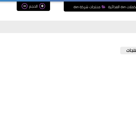
الحجم
ات dxn الغذائية
منتجات شركة dxn