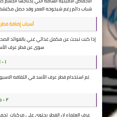
الأحماض الأمينية الهامة التي يحتاجها الجسم كم
شباب دائم رغم شيخوخه العمر وقد حصل مكتشفوه 
أسباب إضافة فطر 
إذا كنت تبحث عن مكمل غذائي غني بالفوائد الصحي
سوى عن فطر عرف الأسد
١ - تعزيز صحة الدماغ
تم استخدام فطر عرف الأسد في الثقافه الاسيو
٢ - حماية من السرطان
عرف العلماء ان الفطر يحتوي على مركبات تحمي