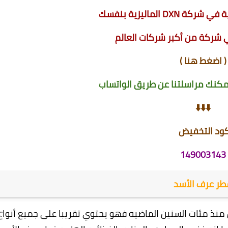
D الماليزية بنفسك
 شركة من أكبر شركات العالم
(
اضغط هنا
)
كنك مراسلتنا عن طريق الواتساب
⬇️⬇️⬇️
ود التخفيض
149003143
طر عرف الأسد
 منذ مئات السنين الماضيه فهو يحتوي تقريبا على جميع أنواع