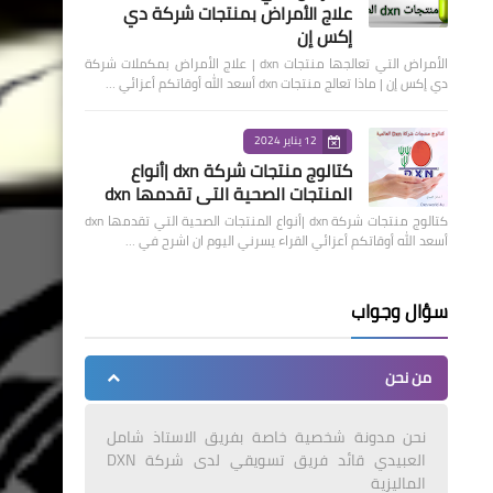
علاج الأمراض بمنتجات شركة دي
إكس إن
الأمراض التي تعالجها منتجات dxn | علاج الأمراض بمكملات شركة
دي إكس إن | ماذا تعالج منتجات dxn أسعد الله أوقاتكم أعزائي …
12 يناير 2024
كتالوج منتجات شركة dxn |أنواع
المنتجات الصحية التي تقدمها dxn
كتالوج منتجات شركة dxn |أنواع المنتجات الصحية التي تقدمها dxn
أسعد الله أوقاتكم أعزائي القراء يسرني اليوم ان اشرح في …
سؤال وجواب
من نحن
نحن مدونة شخصية خاصة بفريق الاستاذ شامل
العبيدي قائد فريق تسويقي لدى شركة DXN
الماليزية