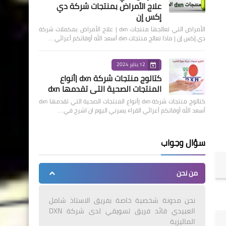
علاج الأمراض بمنتجات شركة دي
إكس إن
الأمراض التي تعالجها منتجات dxn | علاج الأمراض بمكملات شركة
دي إكس إن | ماذا تعالج منتجات dxn أسعد الله أوقاتكم أعزائي …
12 يناير 2024
كتالوج منتجات شركة dxn |أنواع
المنتجات الصحية التي تقدمها dxn
كتالوج منتجات شركة dxn |أنواع المنتجات الصحية التي تقدمها dxn
أسعد الله أوقاتكم أعزائي القراء يسرني اليوم ان اشرح في …
سؤال وجواب
من نحن
نحن مدونة شخصية خاصة بفريق الاستاذ شامل
العبيدي قائد فريق تسويقي لدى شركة DXN
الماليزية