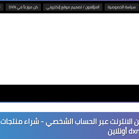
سياسة الخصوصية
المؤلفون / تصميم موقع إلكتروني
كن موزعاً في DXN
ا
ات DXN العالمية من الانترنت عبر الحساب الشخصي - شراء منتجات
dx أونلاين