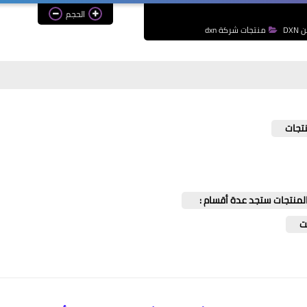
الحجم
DX
منتجات شركة dxn