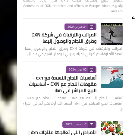
عناوين فروع ومكاتب شركة DXN في أوروبا وإفريقيا
وأميركا|Addresses of DXN branches and offices in Europe, Africa
and Am…
ء
21 فبراير 2024
المراتب والترقيات في شركة DXN
وطرق النجاح والوصول إليها
المراتب والترقيات في شركة DXN وطرق النجاح والوصول إليها
أسعد الله أوقاتكم أعزائي القراء يسرني اليوم ان اشرح في هذا ال…
02 أبريل 2024
أساسيات النجاح التسعة مع dxn -
مقومات النجاح مع DXN - أساسيات
البيع المباشر في dxn
أساسيات النجاح التسعة مع dxn - مقومات النجاح مع DXN -
أساسيات البيع المباشر في dxn أسعد الله أوقاتكم أعزائي القراء
ي…
12 ديسمبر 2023
الأمراض التي تعالجها منتجات dxn |