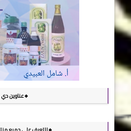
🔹عناوين دي ا
🔹للتعرف على جميع منتجات dxn والاطلاع على كتالوج