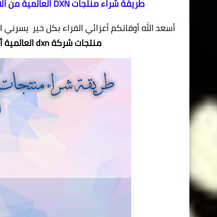
طريقة شراء منتجات DXN العالمية من الانترنت عبر الحساب الشخصي - شراء منتجات dxn أونلاين
أسعد الله أوقاتكم أعزائي القراء بكل خير يسرني 
منتجات شركة dxn العالمية أونلاين عبر الحساب الشخصي