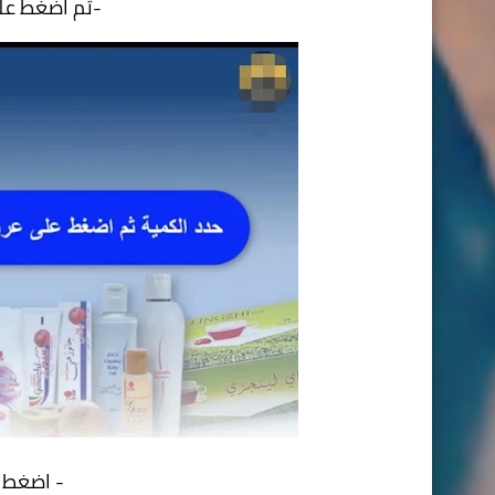
-ثم اضغط على
- اضغط 