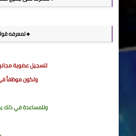
🔹لمعرفه قوائم
لتسجيل عضوية مجانية في شركة XN
وتكون موظفاً في
وللمساعدة في ذلك يم
ك