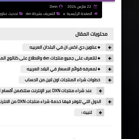
22 مارس 2024
Dxnn
الصفحة الرئيسية
التعريف بشركة dxn
تحديث عناوين N
محتويات المقال
🔹عناوين دي اكس ان في البلدان العربيه
🔹للتعرف على جميع منتجات dxn والاطلاع على كتالوج المنتجات
🔹لمعرفه قوائم الاسعار في البلاد العربيه
خطوات شراء المنتجات اون لاين من الحساب
عند شراء منتجات DXN عبر الإنترنت ستتضمن أقسام المنتجات ستجد عدة أقسام :
الدول التي تتوفر فيها خدمة شراء منتجات DXN من الانترنت
تنبيه :