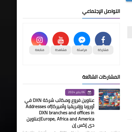
التواصل الإجتماعي
مشاركة
مراسلة
مشاهدة
متابعة
المشاركات الشائعة
06 يناير 2024
عناوين فروع ومكاتب شركة DXN في
أوروبا وإفريقيا وأميركا|Addresses of
DXN branches and offices in
Europe, Africa and America|عناوين
دي إكس إن