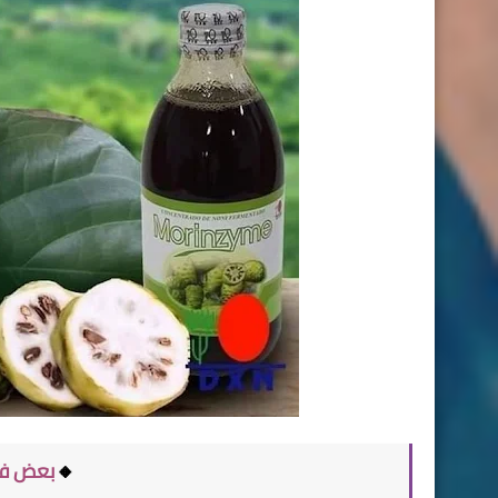
🔸
بعض فوا