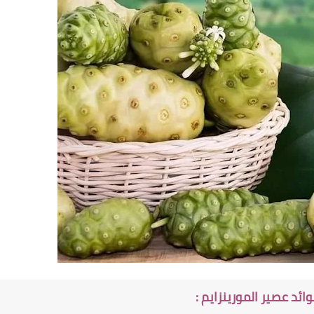
ئد عصير المورينزايم :