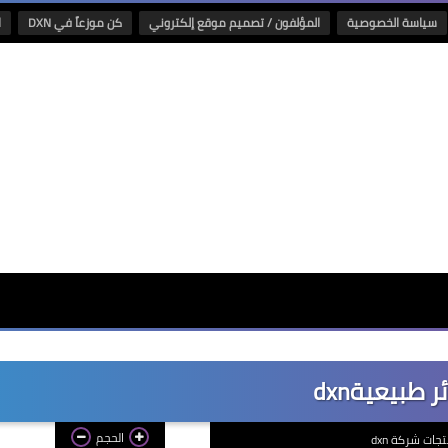
سياسة الخصوصية
المؤلفون / تصميم موقع إلكتروني
كن موزعاً في DXN
ا
 طبيعيةdxn
الحجم
جات شركة dxn