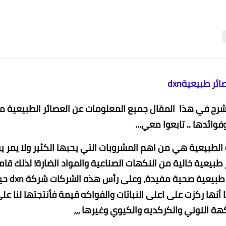
ئر طبيعيةdxn
 اشرح في هذا المقال جميع المعلومات عن العصائر الطبيعية م
الطبيعية هي من اهم المشروبات التي يحبها الكثير ولا يمر ي
طبيعية خالية من النكهات الصناعية والمواد الضارة! لذلك قا
الشركات التي تعني بالمنتجات الصحية بانتاج عصائر طبيع
أنها ركزت على اعلى النباتات والفواكه قيمة فأنتجتها لنا عل
ة النوني والكركديه والكيوي وغيرها ،،،