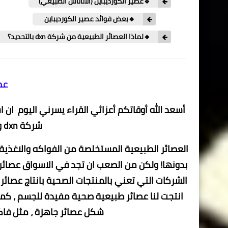
🔹عصير الكورديباين (الأناناس الطبيعي)
🔸بعض فوائد عصير الكورديباين
🔸لماذا العصائر الطبيعية من شركة dxn بالتحديد؟
عصا
أسعد الله أوقاتكم أعزائي القراء يسرني اليوم ان
شركة dxn وفوائدها .. تابعوا معي...
العصائر الطبيعية المستخلصة من الفواكه والاغذية 
بدونها! ولكن من الصعب ان تجد في الاسواق عصائر 
انتجت لنا عصائر طبيعية صحية مفيدة للجسم ، كما 
شكل عصائر جاهزة ، مثل فاكه