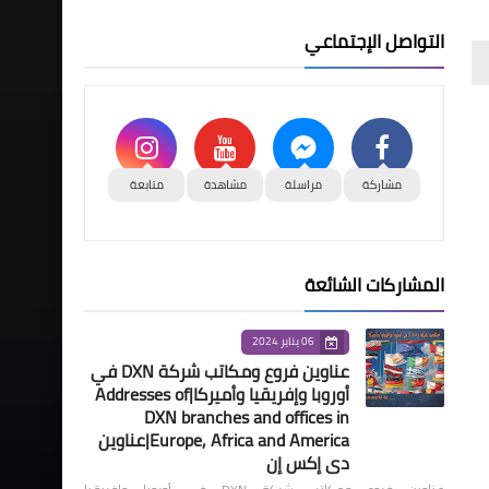
التواصل الإجتماعي
مشاركة
مراسلة
مشاهدة
متابعة
المشاركات الشائعة
06 يناير 2024
عناوين فروع ومكاتب شركة DXN في
أوروبا وإفريقيا وأميركا|Addresses of
DXN branches and offices in
Europe, Africa and America|عناوين
دي إكس إن