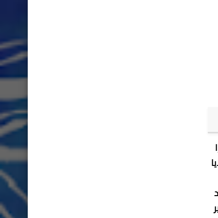
ا
د
ر