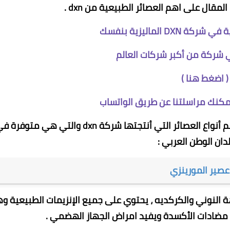
مقال على اهم العصائر الطبيعية من dxn .
D الماليزية بنفسك
 شركة من أكبر شركات العالم
(
اضغط هنا
)
كنك مراسلتنا عن طريق الواتساب
بعض العصائر الطبيعية من DXN سأذكر لك هنا اهم أنواع العصائر التي أنتجتها شركة dxn والتي هي متوف
دان الوطن العربي :
عصير المورينزي
 النوني والكركديه ، يحتوي على جميع الإنزيمات الطبيعية و
مضادات الأكسدة ويفيد امراض الجهاز الهضمي .