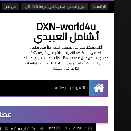
الرئيسية
فورم تسجيل العضوية في شركة DXN الآن..
من نحن
DXN-world4u
أ.شامل العبيدي
أهلا وسهلا بكم في موقعنا الخاص بالأستاذ شامل
العبيدي.. يمكنكم التعرف مباشر على شركة DXN
ومنتجاتها من خلال موقعنا هذا .. وللاستفسار عن أي مسألة
تخص المنتجات أو العمل يرجى مراسلتنا عبر كود الواتساب
الظاهر في الأسفل
التعريف بشركة dxn
الرئيسية
عصائر
17 يوليو 2023
Dxnn
الصفحة الرئيسية
منت