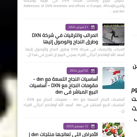
عناوين فروع ومكاتب شركة DXN في أوروبا وإفريقيا
وأميركا|Addresses of DXN branches and offices in Europe, Africa
and Am…
21 فبراير 2024
المراتب والترقيات في شركة DXN
وطرق النجاح والوصول إليها
المراتب والترقيات في شركة DXN وطرق النجاح والوصول إليها
أسعد الله أوقاتكم أعزائي القراء يسرني اليوم ان اشرح في هذا ال…
ن
02 أبريل 2024
أساسيات النجاح التسعة مع dxn -
مقومات النجاح مع DXN - أساسيات
وم
البيع المباشر في dxn
مت
أساسيات النجاح التسعة مع dxn - مقومات النجاح مع DXN -
أساسيات البيع المباشر في dxn أسعد الله أوقاتكم أعزائي القراء
ية صحية مفيدة، وعلى رأس هذه الشركات شركة dxn حيث
ي…
ى
12 ديسمبر 2023
الأمراض التي تعالجها منتجات dxn |