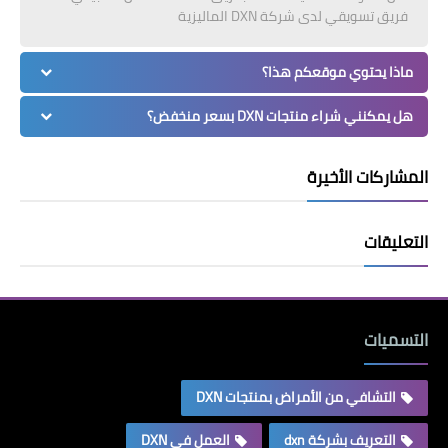
فريق تسويقي لدى شركة DXN الماليزية
ماذا يحتوي موقعكم هذا؟
هل يمكنني شراء منتجات DXN بسعر منخفض؟
المشاركات الأخيرة
التعليقات
التسميات
التشافي من الأمراض بمنتجات DXN
التعريف بشركة dxn
العمل في DXN