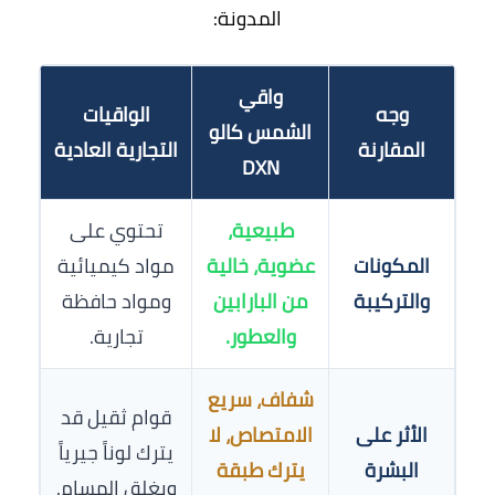
المدونة:
واقي
وجه
الواقيات
الشمس كالو
المقارنة
التجارية العادية
DXN
طبيعية،
تحتوي على
المكونات
عضوية، خالية
مواد كيميائية
والتركيبة
من البارابين
ومواد حافظة
والعطور.
تجارية.
شفاف، سريع
قوام ثقيل قد
الأثر على
الامتصاص، لا
يترك لوناً جيرياً
البشرة
يترك طبقة
ويغلق المسام.