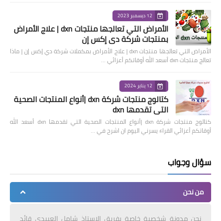
12 ديسمبر 2023
الأمراض التي تعالجها منتجات dxn | علاج الأمراض
بمنتجات شركة دي إكس إن
الأمراض التي تعالجها منتجات dxn | علاج الأمراض بمكملات شركة دي إكس إن | ماذا
تعالج منتجات dxn أسعد الله أوقاتكم أعزائي …
12 يناير 2024
كتالوج منتجات شركة dxn |أنواع المنتجات الصحية
التي تقدمها dxn
كتالوج منتجات شركة dxn |أنواع المنتجات الصحية التي تقدمها dxn أسعد الله
أوقاتكم أعزائي القراء يسرني اليوم ان اشرح في …
سؤال وجواب
من نحن
نحن مدونة شخصية خاصة بفريق الاستاذ شامل العبيدي قائد