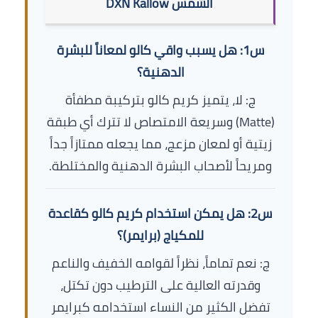
الشمس DXN Kallow
س1: هل يسبب واقي كالو لمعاناً للبشرة
الدهنية؟
ج: لا، يتميز كريم كالو بتركيبة مطفأة
(Matte) وسريعة الامتصاص لا تترك أي طبقة
زيتية أو لمعان مزعج، مما يجعله ممتازاً جداً
ومريحاً لأصحاب البشرة الدهنية والمختلطة.
س2: هل يمكن استخدام كريم كالو كقاعدة
للمكياج (برايمر)؟
ج: نعم تماماً، نظراً لقوامه الخفيف والناعم
وقدرته العالية على الترطيب دون تكتل،
تفضل الكثير من النساء استخدامه كبرايمر