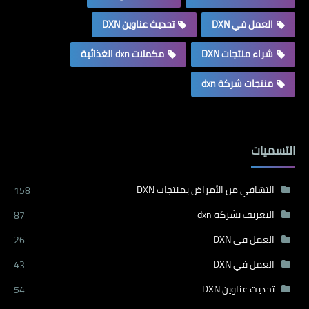
العمل في DXN
تحديث عناوين DXN
شراء منتجات DXN
مكملات dxn الغذائية
منتجات شركة dxn
التسميات
التشافي من الأمراض بمنتجات DXN
158
التعريف بشركة dxn
87
العمل في DXN
26
العمل في DXN
43
تحديث عناوين DXN
54