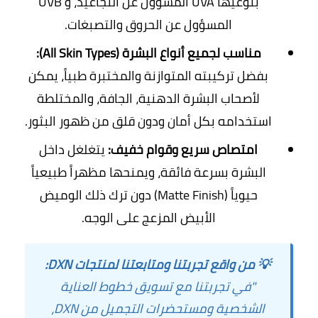
بنوعيها UVA المسؤول عن التجاعيد، و UVB
المسؤول عن الحروق والتصبغات.
مناسب لجميع أنواع البشرة (All Skin Types):
بفضل تركيبته المتوازنة والمختبرة طبياً، يمكن
لأصحاب البشرة الدهنية، الجافة، والمختلطة
استخدامه بكل أمان ودون قلق من ظهور البثور.
امتصاص سريع وقوام خفيف:
يتغلغل داخل
البشرة بسرعة فائقة، ويمنحها مظهراً طبيعياً
حيوياً (Matte Finish) دون ترك ذلك الوميض
الأبيض المزعج على الوجه.
💡 من واقع تجربتنا ومتابعتنا لمنتجات DXN:
"في تجربتنا مع تسويق خطوط العناية
الشخصية ومستحضرات التجميل من DXN،