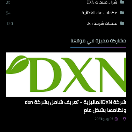
شراء منتجات DXN
25
مكملات dxn الغذائية
94
منتجات شركة dxn
120
مشاركة مميزة في موقعنا
شركة DXNالماليزية - تعريف شامل بشركة dxn
ونظامها بشكل عام
.
05 يونيو 2023