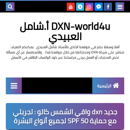
بحث هذه
DXN-world4u أ.شامل
المدونة
العبيدي
الإلكتروني
أهلا وسهلا بكم في موقعنا الخاص بالأستاذ شامل العبيدي.. يمكنكم التعرف
مباشر على شركة DXN ومنتجاتها من خلال موقعنا هذا .. وللاستفسار عن أي مسألة
تخص المنتجات أو العمل يرجى مراسلتنا عبر كود الواتساب الظاهر في الأسفل
الرئيسية
التعريف بشركة dxn
جديد dxn واقي الشمس كالو : تجربتي
مع حماية SPF 50 لجميع أنواع البشرة