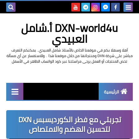
بحث هذه
DXN-world4u أ.شامل
المدونة
العبيدي
الإلكتروني
أهلا وسهلا بكم في موقعنا الخاص بالأستاذ شامل العبيدي.. يمكنكم التعرف
مباشر على شركة DXN ومنتجاتها من خلال موقعنا هذا .. وللاستفسار عن أي مسألة
تخص المنتجات أو العمل يرجى مراسلتنا عبر كود الواتساب الظاهر في الأسفل
الرئيسية
التعريف بشركة dxn
تجربتي مع فطر الكورديسبس DXN
لتحسين الهضم والامتصاص