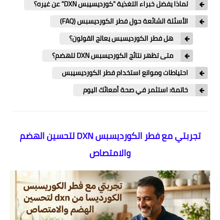
لماذا يفضل خبراء التغذية "كورديسيبس DXN" عن غيره؟
​الأسئلة الشائعة حول فطر الكورديسبس (FAQ)
​هل فطر الكورديسبس يعالج القولون؟
​متى تظهر نتائج الكورديسبس DXN للهضم؟
احتياطات وموانع استخدام فطر الكورديسيبس
​خاتمة: استثمر في صحة أمعائك اليوم
تجربتي مع فطر الكورديسبس DXN لتحسين الهضم
والامتصاص