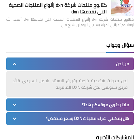
كتالوج منتجات شركة dxn |أنواع المنتجات الصحية
التي تقدمها dxn
كتالوج منتجات شركة dxn |أنواع المنتجات الصحية التي تقدمها dxn أسعد الله
أوقاتكم أعزائي القراء يسرني اليوم ان اشرح في …
سؤال وجواب
من نحن
نحن مدونة شخصية خاصة بفريق الاستاذ شامل العبيدي قائد
فريق تسويقي لدى شركة DXN الماليزية
ماذا يحتوي موقعكم هذا؟
هل يمكنني شراء منتجات DXN بسعر منخفض؟
المشاركات الأخيرة