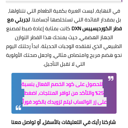
​في النهاية، ليست العبرة بكمية الطعام التي نتناولها،
بل بمقدار الفائدة التي تستخلصها أجسامنا.
تجربتي مع
فطر الكورديسيبس DXN
كانت بمثابة إعادة ضبط لمصنع
الجهاز الهضمي، حيث يمنحك هذا الفطر التوازن
الطبيعي الذي تفتقده الوجبات الحديثة. ابدأ رحلتك اليوم
نحو هضم مريح وامتصاص مثالي، واجعل صحتك الأولوية
التي لا تقبل التأجيل.
للحصول على كود الخصم الفعال بنسبة
25% والتأكد من توافر المنتجات، اضغط
على زر الواتساب ليتم تزويدك بالكود فوراً
.
شاركنا رأيك في التعليقات بالأسفل، أو تواصل معنا