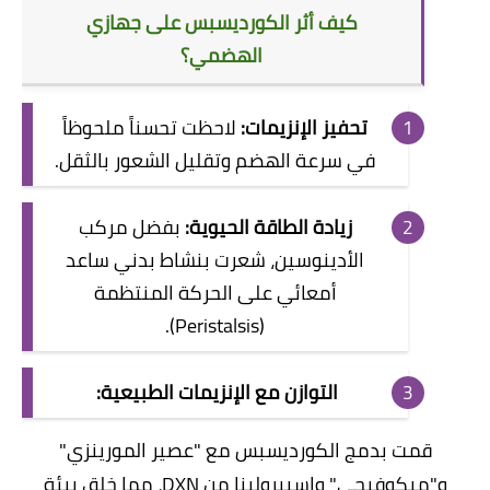
​كيف أثر الكورديسبس على جهازي
الهضمي؟
تحفيز الإنزيمات:
لاحظت تحسناً ملحوظاً
في سرعة الهضم وتقليل الشعور بالثقل.
زيادة الطاقة الحيوية:
بفضل مركب
الأدينوسين، شعرت بنشاط بدني ساعد
أمعائي على الحركة المنتظمة
(Peristalsis).
التوازن مع الإنزيمات الطبيعية:
قمت بدمج الكورديسبس مع "عصير
المورينزي
"
و"
ميكوفيجي
"
واسبيرولينا
من DXN، مما خلق بيئة