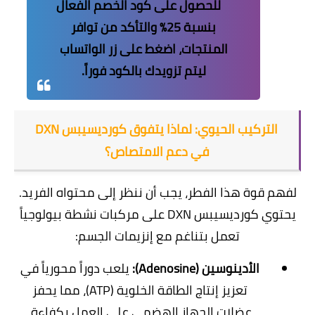
للحصول على كود الخصم الفعال
بنسبة 25% والتأكد من توافر
المنتجات، اضغط على زر الواتساب
ليتم تزويدك بالكود فوراً.
التركيب الحيوي: لماذا يتفوق كورديسيبس DXN
في دعم الامتصاص؟
​لفهم قوة هذا الفطر، يجب أن ننظر إلى محتواه الفريد.
يحتوي كورديسيبس DXN على مركبات نشطة بيولوجياً
تعمل بتناغم مع إنزيمات الجسم:
الأدينوسين (Adenosine):
يلعب دوراً محورياً في
تعزيز إنتاج الطاقة الخلوية (ATP)، مما يحفز
عضلات الجهاز الهضمي على العمل بكفاءة.