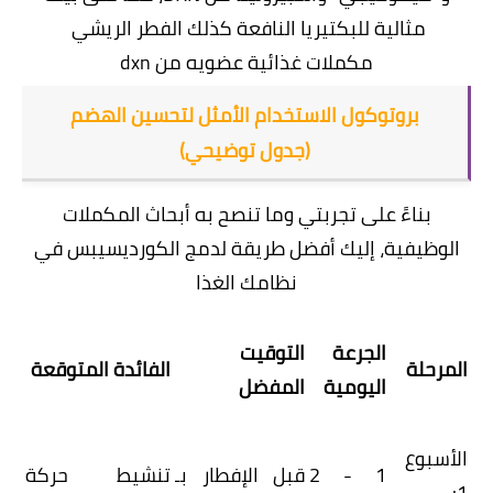
مثالية للبكتيريا النافعة كذلك
الفطر الريشي
مكملات غذائية عضويه من dxn
بروتوكول الاستخدام الأمثل لتحسين الهضم
(جدول توضيحي)
​بناءً على تجربتي وما تنصح به أبحاث المكملات
الوظيفية، إليك أفضل طريقة لدمج الكورديسيبس في
نظامك الغذا
الجرعة
التوقيت
المرحلة
الفائدة المتوقعة
اليومية
المفضل
الأسبوع
1 - 2
قبل الإفطار بـ
تنشيط حركة
1: