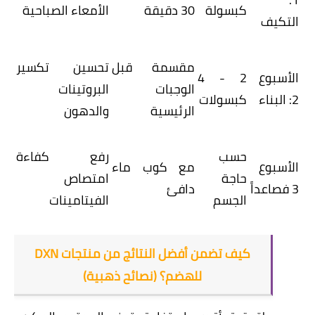
كبسولة
30 دقيقة
الأمعاء الصباحية
التكيف
مقسمة قبل
تحسين تكسير
الأسبوع
2 - 4
الوجبات
البروتينات
2: البناء
كبسولات
الرئيسية
والدهون
حسب
رفع كفاءة
الأسبوع
مع كوب ماء
حاجة
امتصاص
3 فصاعداً
دافئ
الجسم
الفيتامينات
كيف تضمن أفضل النتائج من منتجات DXN
للهضم؟ (نصائح ذهبية)