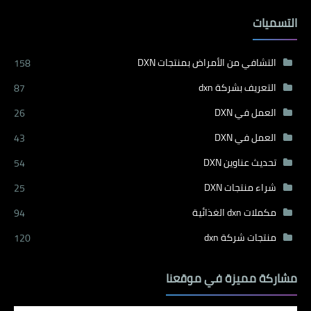
التسميات
التشافي من الأمراض بمنتجات DXN
158
التعريف بشركة dxn
87
العمل في DXN
26
العمل في DXN
43
تحديث عناوين DXN
54
شراء منتجات DXN
25
مكملات dxn الغذائية
94
منتجات شركة dxn
120
مشاركة مميزة في موقعنا