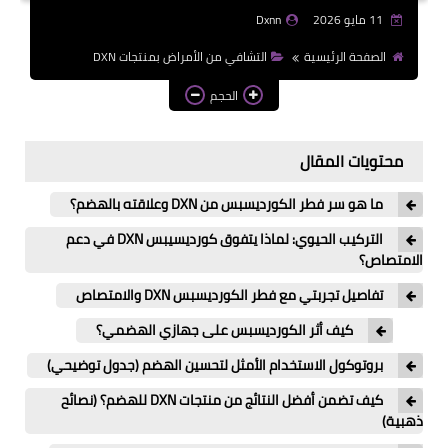
11 مايو 2026
Dxnn
الصفحة الرئيسية
التشافي من الأمراض بمنتجات DXN
الحجم
محتويات المقال
​ما هو سر فطر الكورديسبس من DXN وعلاقته بالهضم؟
التركيب الحيوي: لماذا يتفوق كورديسيبس DXN في دعم
الامتصاص؟
​تفاصيل تجربتي مع فطر الكورديسبس DXN والامتصاص
​كيف أثر الكورديسبس على جهازي الهضمي؟
بروتوكول الاستخدام الأمثل لتحسين الهضم (جدول توضيحي)
​كيف تضمن أفضل النتائج من منتجات DXN للهضم؟ (نصائح
ذهبية)