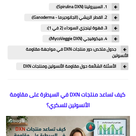
​1. السبيرولينا (Spirulina DXN):
​2. الفطر الريشي (الجانوديرما - Ganoderma):
​3. قهوة لينجزي السوداء (2 في 1):
​4. ميكوفيجي (MycoVeggie DXN):
جدول ملخص: دور منتجات DXN في مواجهة مقاومة
الأنسولين
الأسئلة الشائعة حول مقاومة الأنسولين ومنتجات DXN
كيف تساعد منتجات DXN في السيطرة على مقاومة
الأنسولين للسكري؟