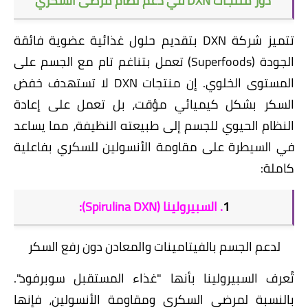
​دور منتجات DXN في دعم نظام مرضى السكري
​تتميز شركة DXN بتقديم حلول غذائية عضوية فائقة
الجودة (Superfoods) تعمل بتناغم تام مع الجسم على
المستوى الخلوي. إن منتجات DXN لا تستهدف خفض
السكر بشكل كيميائي مؤقت، بل تعمل على إعادة
النظام الحيوي للجسم إلى طبيعته النظيفة، مما يساعد
في السيطرة على مقاومة الأنسولين للسكري بفاعلية
كاملة:
​1
. السبيرولينا (Spirulina DXN):
لدعم الجسم بالفيتامينات والمعادن دون رفع السكر
​تُعرف
السبيرولينا
بأنها "غذاء المستقبل سوبرفود".
بالنسبة لمرضى السكري ومقاومة الأنسولين، فإنها