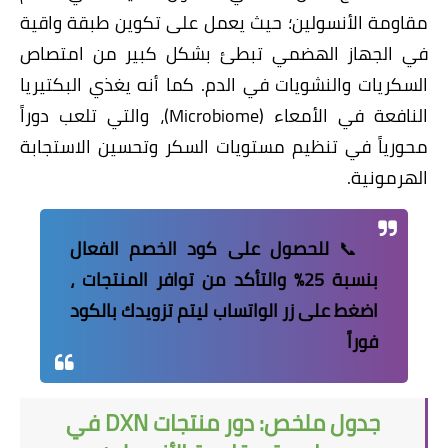
مقاومة الأنسولين؛ حيث يعمل على تكوين طبقة واقية
في الجهاز الهضمي تبطئ بشكل كبير من امتصاص
السكريات والنشويات في الدم. كما أنه يغذي البكتيريا
النافعة في الأمعاء (Microbiome)، والتي تلعب دوراً
محورياً في تنظيم مستويات السكر وتحسين الاستجابة
الهرمونية.
​📞
للحصول على كود الخصم الفعال
بنسبة 25% والتأكد من توافر المنتجات ،
اضغط على زر الواتساب ليتم تزويدك بالكود
فوراً
جدول ملخص: دور منتجات DXN في