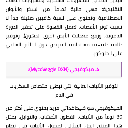
البديل المثالي للمشروبات السكرية ومشروبات الطاقة
التقليدية؛ فهي خالية تماماً من السكر والألوان
الاصطناعية، وتحتوي على نسبة كافيين ضئيلة جداً لا
تسبب توتر الأعصاب. تعمل القهوة على تحفيز الدورة
الدموية، ورفع معدلات الأيض (حرق الدهون)، وتوفير
طاقة طبيعية مستدامة للمريض دون التأثير السلبي
على الجلوكوز.
​4. ميكوفيجي (MycoVeggie DXN):
لتوفير الألياف العالية التي تبطئ امتصاص السكريات
في الدم
الميكوفيجي
هو خليط غذائي فريد يحتوي على أكثر من
30 نوعاً من الألياف، الفطور، الأعشاب، والتوابل. يمثل
هذا المنتج الحل المثالي لمحول الألياف في نظام