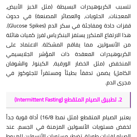
​تتسبب الكربوهيدرات البسيطة (مثل الخبز الأبيض،
المعجنات، الحلويات، والعصائر المصنعة) في حدوث
قفزات حادة ومفاجئة في سكر الدم (Glucose Spikes).
هذا الارتفاع المتكرر يستفز البنكرياس لفرز كميات هائلة
من الأنسولين، مما يفاقم المشكلة. الاعتماد على
الكربوهيدرات المعقدة ذات المؤشر الجلايسيمي
المنخفض (مثل الخضار الورقية، الكينوا، والشوفان
الكامل) يضمن تدفقاً بطيئاً ومستقراً للجلوكوز في
مجرى الدم.
​2. تطبيق الصيام المتقطع (Intermittent Fasting)
​يعتبر الصيام المتقطع (مثل نمط 16/8) أداة قوية جداً
لخفض مستويات الأنسولين المزمنة في الجسم. عند
الصيام لفترات طويلة، تضطر مستويات الأنسولين للهبوط