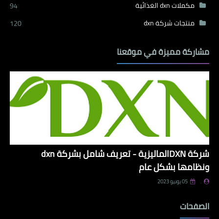
مكملات dxn الغذائية
94
منتجات شركة dxn
120
مشاركة مميزة في موقعنا
شركة DXNالماليزية - تعريف شامل بشركة dxn
ونظامها بشكل عام
.
05 يونيو 2023
الصفحات