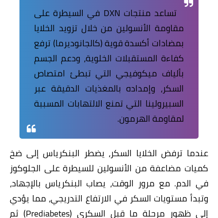
تساعد منتجات DXN في السيطرة على
مقاومة الأنسولين من خلال تزويد الخلايا
بمضادات أكسدة قوية (كالجانوديرما) ترفع
كفاءة المستقبلات الخلوية، ودعم الجسم
بألياف ميكوفيجي التي تبطئ امتصاص
السكر، وإمداده بالمغذيات الدقيقة عبر
السبيرولينا التي تمنع الالتهابات المسببة
لمقاومة الهرمون.
​عندما ترفض الخلايا السكر، يضطر البنكرياس إلى ضخ
كميات مضاعفة من الأنسولين للسيطرة على الجلوكوز
في الدم. مع مرور الوقت، يصاب البنكرياس بالإجهاد،
وتبدأ مستويات السكر في الارتفاع التدريجي، مما يؤدي
إلى ظهور مرحلة ما قبل السكري (Prediabetes) ثم