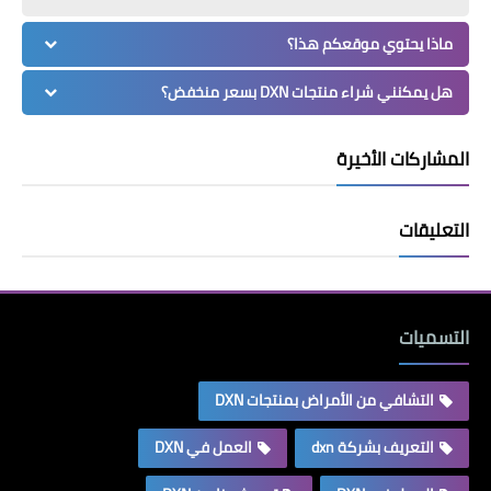
ماذا يحتوي موقعكم هذا؟
هل يمكنني شراء منتجات DXN بسعر منخفض؟
المشاركات الأخيرة
التعليقات
التسميات
التشافي من الأمراض بمنتجات DXN
التعريف بشركة dxn
العمل في DXN