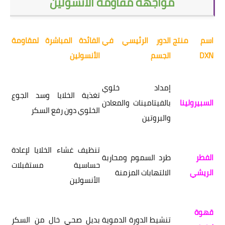
مواجهة مقاومة الأنسولين
اسم منتج
الدور الرئيسي في
الفائدة المباشرة لمقاومة
DXN
الجسم
الأنسولين
إمداد خلوي
تغذية الخلايا وسد الجوع
السبيرولينا
بالفيتامينات والمعادن
الخلوي دون رفع السكر
والبروتين
تنظيف غشاء الخلايا لإعادة
الفطر
طرد السموم ومحاربة
حساسية مستقبلات
الريشي
الالتهابات المزمنة
الأنسولين
قهوة
تنشيط الدورة الدموية
بديل صحي خالٍ من السكر