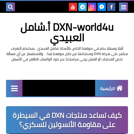
بحث هذه
DXN-world4u أ.شامل
المدونة
العبيدي
الإلكتروني
أهلا وسهلا بكم في موقعنا الخاص بالأستاذ شامل العبيدي.. يمكنكم التعرف
مباشر على شركة DXN ومنتجاتها من خلال موقعنا هذا .. وللاستفسار عن أي مسألة
تخص المنتجات أو العمل يرجى مراسلتنا عبر كود الواتساب الظاهر في الأسفل
الرئيسية
التعريف بشركة dxn
كيف تساعد منتجات DXN في السيطرة
على مقاومة الأنسولين للسكري؟