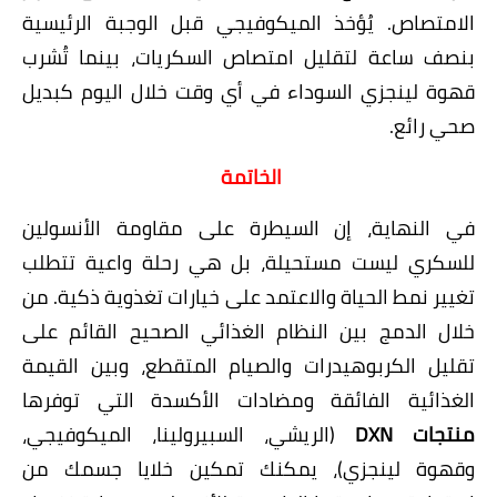
الامتصاص. يُؤخذ الميكوفيجي قبل الوجبة الرئيسية
بنصف ساعة لتقليل امتصاص السكريات، بينما تُشرب
قهوة لينجزي السوداء في أي وقت خلال اليوم كبديل
صحي رائع.
الخاتمة
​في النهاية، إن السيطرة على مقاومة الأنسولين
للسكري ليست مستحيلة، بل هي رحلة واعية تتطلب
تغيير نمط الحياة والاعتمد على خيارات تغذوية ذكية. من
خلال الدمج بين النظام الغذائي الصحيح القائم على
تقليل الكربوهيدرات والصيام المتقطع، وبين القيمة
الغذائية الفائقة ومضادات الأكسدة التي توفرها
منتجات DXN
(الريشي، السبيرولينا، الميكوفيجي،
وقهوة لينجزي)، يمكنك تمكين خلايا جسمك من