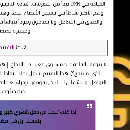
​القيادة في DXN تبدأ من التصرفات. ال
وهم الأكثر نشاطاً في تسجيل الأعضاء الجدد، وهم ا
والصدق في التعامل، ولا يقدمون وعوداً مبالغاً ف
ومحفزة تنعكس 
​7. 📈
التقييم
​لا يتوقف القادة عند مستوى معين من النجاح. إنهم
الذي لم ينجح؟). هذا التقييم يشمل تحليل نقاط ا
تصاعدياً ومس
​إذا كنت تبحث عن
دخل شهري كبير و
بنفسك، بل في
مضا