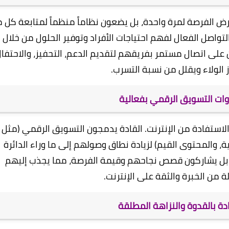
 القادة لا يكتفون بعرض الفرصة لمرة واحدة، بل يضعون نظاماً منظماً لمتابعة كل
تواصل الفعال لفهم احتياجات الأفراد وتوفير الحلول من خلال
ك، أنهم يظلون على اتصال مستمر بفريقهم لتقديم الدعم، التحفيز، والاحتفا
زز الولاء ويقلل من نسبة التسرب.
وات التسويق الرقمي بفعالية
ر الحديث، لا يمكن النجاح في DXN دون الاستفادة من الإنترنت. القادة يدمجون التسويق الرقمي (مثل
، والمحتوى القيم) لزيادة نطاق وصولهم إلى ما وراء الدائرة
، بل يشاركون قصص نجاحهم وقيمة الفرصة، مما يجذب إليهم
 من الخبرة والثقة على الإنترنت.
ادة بالقدوة والنزاهة المطلقة