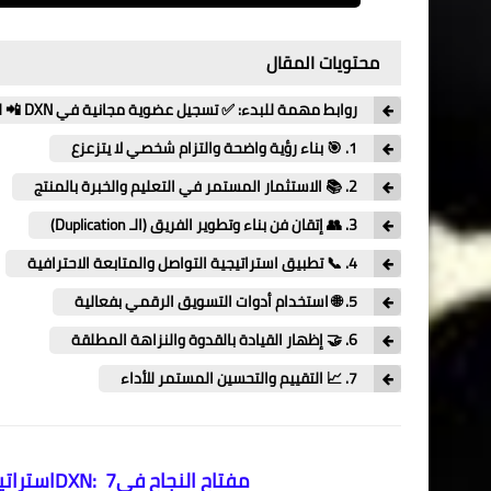
محتويات المقال
روابط مهمة للبدء: ✅ تسجيل عضوية مجانية في DXN 📲 للتواصل عبر الواتساب: [اضغط هنا] كود التخفيض: 149003143
​1. 🎯 بناء رؤية واضحة والتزام شخصي لا يتزعزع
​2. 📚 الاستثمار المستمر في التعليم والخبرة بالمنتج
​3. 👥 إتقان فن بناء وتطوير الفريق (الـ Duplication)
​4. 📞 تطبيق استراتيجية التواصل والمتابعة الاحترافية
​5. 🌐 استخدام أدوات التسويق الرقمي بفعالية
​6. 🤝 إظهار القيادة بالقدوة والنزاهة المطلقة
​7. 📈 التقييم والتحسين المستمر للأداء
مفتاح النجاح فيDXN: 7استراتيجيات يتبعها القادة لتحقيق دخل شهري كبير