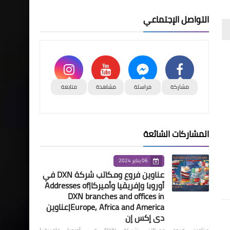
التواصل الإجتماعي
مشاركة
مراسلة
مشاهدة
متابعة
المشاركات الشائعة
06 يناير 2024
عناوين فروع ومكاتب شركة DXN في
أوروبا وإفريقيا وأميركا|Addresses of
DXN branches and offices in
Europe, Africa and America|عناوين
دي إكس إن