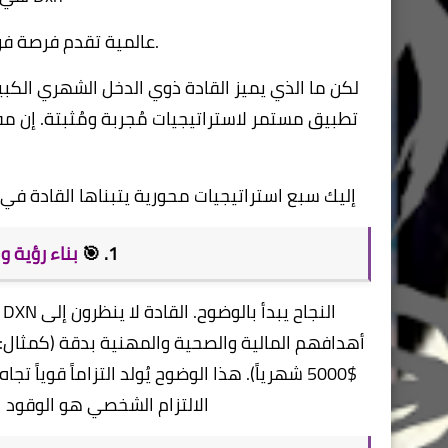
تقدم فرصة فريدة لتحقيق النجاح المالي والصحي.
عالمية
لكن ما الذي يميز القادة ذوي الدخل الشهري الكب
تطبيق مستمر لاستراتيجيات مُجربة ومُثبتة. إن م
​إليك سبع استراتيجيات محورية يتبناها القادة في DXN للوصول إلى القمة وتحقيق دخل شهري يتجاوز التوقعات
​1. 🎯
بناء رؤية 
​
$5000 شهرياً). هذا الوضوح يُولد التزاماً قوي
الالتزام الشخصي هو الوقود ا