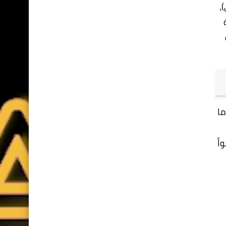
،
ما
 نمواً