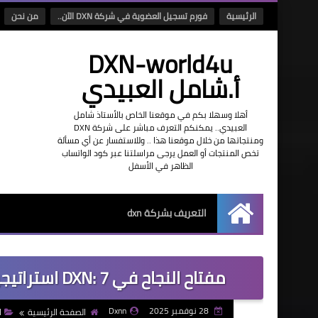
الرئيسية
فورم تسجيل العضوية في شركة DXN الآن..
من نحن
DXN-world4u
أ.شامل العبيدي
أهلا وسهلا بكم في موقعنا الخاص بالأستاذ شامل
العبيدي.. يمكنكم التعرف مباشر على شركة DXN
ومنتجاتها من خلال موقعنا هذا .. وللاستفسار عن أي مسألة
تخص المنتجات أو العمل يرجى مراسلتنا عبر كود الواتساب
الظاهر في الأسفل
التعريف بشركة dxn
الرئيسية
مفتاح النجاح في DXN: 7 استراتيجيات يتبعها القادة لتحقيق دخل شهري كبير
28 نوفمبر 2025
Dxnn
الصفحة الرئيسية
ا