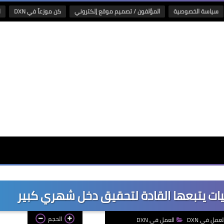
سياسة الخصوصية
المؤلفون / تصميم موقع إلكتروني
كن موزعاً في DXN
ا
الحجم
لعمل في DXN
العمل في DXN