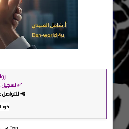
روا
✅ تسجيل عض
📲 للتواصل ع
كود ا
​ هي شركة تسويق شبكي Dxn