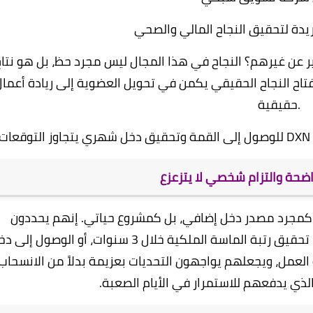
ير عن غيرهم؟ النجاح في هذا المجال ليس مجرد حظ، بل هو نتا
فتاح النجاح الحقيقي يكمن في تحويل العضوية إلى ريادة أعما
حقيقية.
:
واضحة والتزام شخصي لا يتزعزع
النجاح يبدأ بالوضوح. القادة لا ينظرون إلى DXN كمجرد مصدر دخل إضافي، بل كمشروع حياتي. إنهم يحددون
أهدافهم المالية والصحية والمهنية بدقة (كمثال: تحقيق رتبة الماسة الملكية خلال 3 سنوات، أو الوصول 
اً تجاه العمل، ويجعلهم يواجهون التحديات بعزيمة بدلاً من الانسحاب
لذي يدفعهم للاستمرار في الأيام الصعبة.