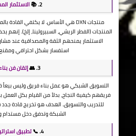
​2. 📚
الاستثمار الم
​منتجات DXN هي الأساس. لا يكتفي الق
المنتجات (الفطر الريشي، السبيرولينا، إلخ). إنهم يح
الاستثمار يمنحهم الثقة والمصداقية عند مشار
استفسار بشكل احترافي ومقنع، 
​3. 👥
إتقان فن بناء وتطو
​التسويق الشبكي هو عمل بناء فريق وليس بيعاً ف
للتدريب والتسويق. الهدف هو تخريج قادة جدد 
الشبكة وتدفق دخل مستدام و
​4. 📞
تطبيق استراتيج