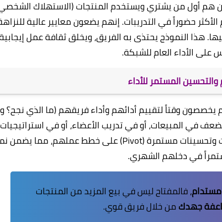
قادة الناجحون هم أول من يشتري ويستخدم المنتجات (الاستهلاك الشخصي)
لأكثر حضوراً في التدريبات. إنهم يضعون معايير عالية للنزاهة
يها. هذا النموذج يحتذى به الفريق، ويخلق ثقافة عمل إيجابية
على الأداء العام للشبكة.
 والتحسين المستمر للأداء
 يخصصون وقتاً لتقييم أدائهم وأداء فريقهم (ما الذي نجح؟ و
لضعف في المبيعات، أو في تدريب الأعضاء، أو في استراتيجيات
التواصل. وبناءً على البيانات، يقومون بإجراء تعديلات وتحسينات مستمرة (Pivot) على خطط عملهم، مما يضمن
تمراً في دخلهم الشهري.
مستدام
، فالمفتاح ليس في بيع المزيد من المنتجات
عفة جهدك
من خلال فريق قوي.