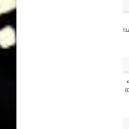
ذا
ء
فريقهم كيفية النجاح، بدلاً من القيام بكل العمل بأنفسهم. إنهم يُنشئون نظاماً بسيطاً وقابلاً للتكرار (Duplication)