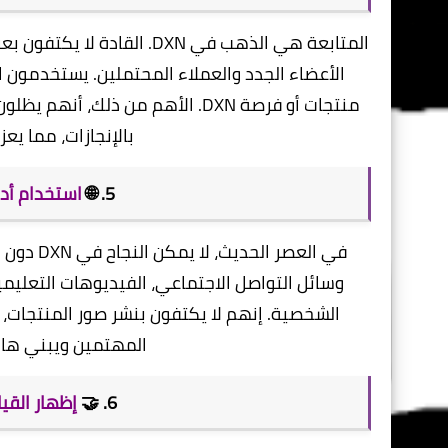
​المتابعة هي الذهب في DXN.
الأعضاء الجدد والعملاء المحتملين. يستخدمون ال
منتجات أو فرصة DXN. الأهم من ذل
بالإنجازات، مما يع
​5. 🌐
استخدام أد
​في العص
وسائل التواصل الاجتماعي، الفيديوهات التعليمية
الشخصية. إنهم لا يكتفون بنشر صور المنتجات
المهتمين ويبني هالة
​6. 🤝
إظهار القي