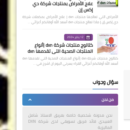
علاج الأمراض بمنتجات شركة دي
إكس إن
الأمراض التي تعالجها منتجات dxn | علاج الأمراض بمكملات شركة
دي إكس إن | ماذا تعالج منتجات dxn أسعد الله أوقاتكم أعزائي …
12 يناير 2024
كتالوج منتجات شركة dxn |أنواع
المنتجات الصحية التي تقدمها dxn
كتالوج منتجات شركة dxn |أنواع المنتجات الصحية التي تقدمها dxn
أسعد الله أوقاتكم أعزائي القراء يسرني اليوم ان اشرح في …
سؤال وجواب
من نحن
نحن مدونة شخصية خاصة بفريق الاستاذ شامل
العبيدي قائد فريق تسويقي لدى شركة DXN
الماليزية