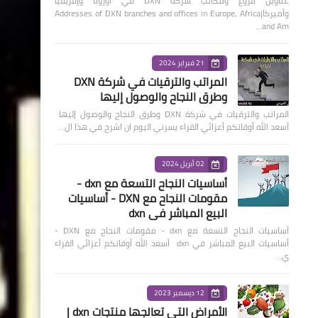
عناوين فروع ومكاتب شركة DXN في أوروبا وإفريقيا
وأميركا|Addresses of DXN branches and offices in Europe, Africa
and Am…
21 فبراير 2024
المراتب والترقيات في شركة DXN
وطرق النجاح والوصول إليها
المراتب والترقيات في شركة DXN وطرق النجاح والوصول إليها
أسعد الله أوقاتكم أعزائي القراء يسرني اليوم ان اشرح في هذا ال…
02 أبريل 2024
أساسيات النجاح التسعة مع dxn -
مقومات النجاح مع DXN - أساسيات
البيع المباشر في dxn
أساسيات النجاح التسعة مع dxn - مقومات النجاح مع DXN -
أساسيات البيع المباشر في dxn أسعد الله أوقاتكم أعزائي القراء
ي…
12 ديسمبر 2023
الأمراض التي تعالجها منتجات dxn |