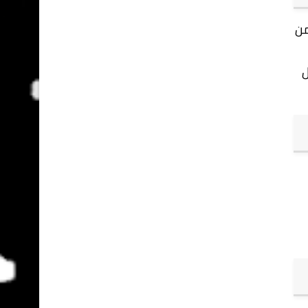
 من
ل