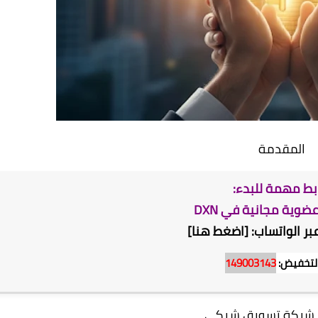
المقدمة
بط مهمة للبدء:
وية مجانية في DXN
بر الواتساب: [اضغط هنا]
لتخفيض:
149003143