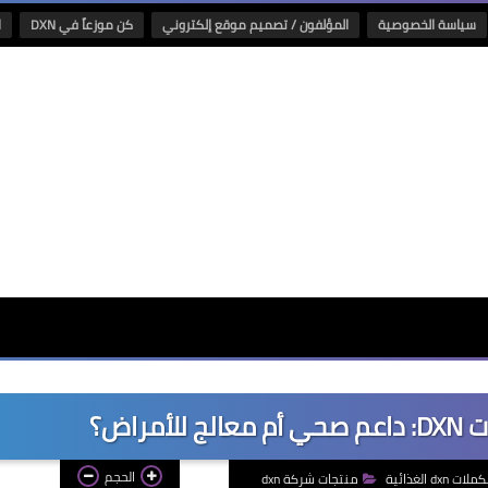
سياسة الخصوصية
المؤلفون / تصميم موقع إلكتروني
كن موزعاً في DXN
ا
راض؟
الحجم
ات dxn الغذائية
منتجات شركة dxn