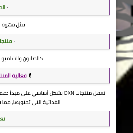
·
الم
مثل قهوة لي
·
منتجا
كالصابون والشامبو 
💊
فعالية المن
تعمل منتجات DXN بشكل أساسي على 
الغذائية التي تحتويها، مما
تعز