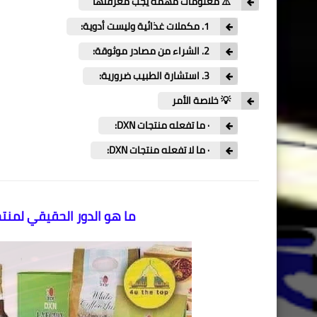
⚠️ معلومات مهمة يجب معرفتها
1. مكملات غذائية وليست أدوية:
2. الشراء من مصادر موثوقة:
3. استشارة الطبيب ضرورية:
💡 خلاصة الأمر
· ما تفعله منتجات DXN:
· ما لا تفعله منتجات DXN:
ما هو الدور الحقيقي لمنتجات DXN: داعم صحي أم معالج 