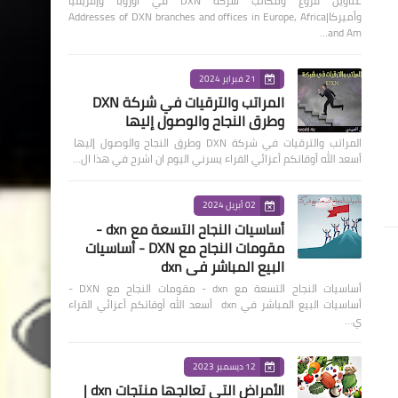
عناوين فروع ومكاتب شركة DXN في أوروبا وإفريقيا
وأميركا|Addresses of DXN branches and offices in Europe, Africa
and Am…
21 فبراير 2024
المراتب والترقيات في شركة DXN
وطرق النجاح والوصول إليها
المراتب والترقيات في شركة DXN وطرق النجاح والوصول إليها
أسعد الله أوقاتكم أعزائي القراء يسرني اليوم ان اشرح في هذا ال…
02 أبريل 2024
أساسيات النجاح التسعة مع dxn -
مقومات النجاح مع DXN - أساسيات
البيع المباشر في dxn
أساسيات النجاح التسعة مع dxn - مقومات النجاح مع DXN -
أساسيات البيع المباشر في dxn أسعد الله أوقاتكم أعزائي القراء
ي…
12 ديسمبر 2023
الأمراض التي تعالجها منتجات dxn |