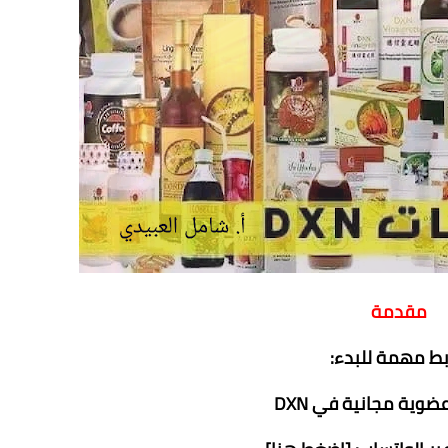
مقدمة
بط مهمة للبدء:
وية مجانية في DXN