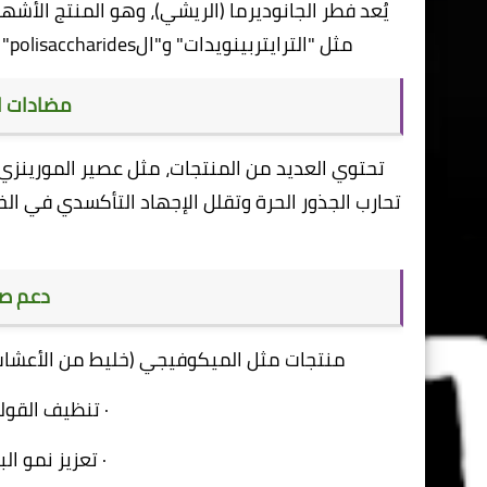
يُعد فطر الجانوديرما (الريشي)، وهو المنتج الأشهر
مثل "الترايتربينويدات" و"الpolisaccharides" التي تساعد في تنظيم وتحفيز الاستجابة المناعية للجسم .
مضادات ا
تحتوي العديد من المنتجات، مثل عصير المورينزي
تحارب الجذور الحرة وتقلل الإجهاد التأكسدي في ال
دعم ص
منتجات مثل الميكوفيجي (خليط من الأعشاب و
· تنظيف القو
· تعزيز نمو ال