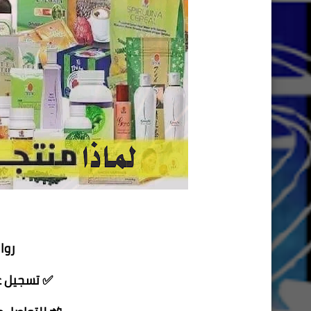
روا
✅ تسجيل عض