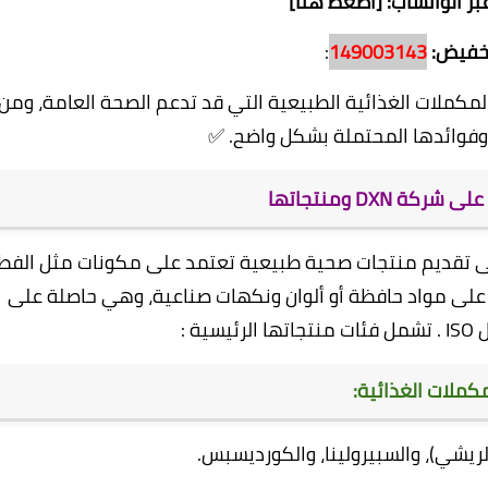
بر الواتساب: [اضغط هنا]
تخفيض:
149003143
:
وعة من المكملات الغذائية الطبيعية التي قد تدعم الصحة العامة، ومن
فوائدها المحتملة بشكل واضح. ✅
كة DXN ومنتجاتها
 في ماليزيا عام 1993، وتركز على تقديم منتجات صحية طبيعية تعتمد على مكونات مثل الف
ها على مواد حافظة أو ألوان ونكهات صناعية، وهي حاصلة على
ة :
مكملات الغذائية:
لريشي)، والسبيرولينا، والكورديسبس.