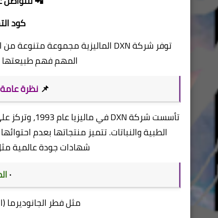
📲 للتواصل ع
كود ال
توفر شركة DXN الماليزية مجموعة متن
المهم فهم طبيعتها و
📌
نظرة عامة على شر
تأسست شركة DXN
الطبية والنباتات. تتميز منتجاتها بعدم احتوائ
شهادات جودة عالمية مثل ISO . تشمل فئات منتجاتها الرئيسي
·
ال
مثل فطر الجانوديرما (ا