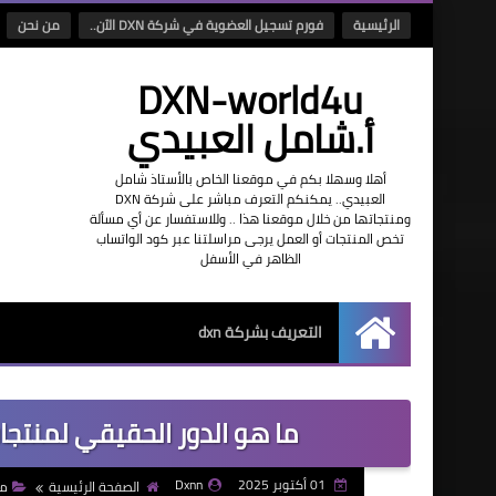
الرئيسية
فورم تسجيل العضوية في شركة DXN الآن..
من نحن
DXN-world4u
أ.شامل العبيدي
أهلا وسهلا بكم في موقعنا الخاص بالأستاذ شامل
العبيدي.. يمكنكم التعرف مباشر على شركة DXN
ومنتجاتها من خلال موقعنا هذا .. وللاستفسار عن أي مسألة
تخص المنتجات أو العمل يرجى مراسلتنا عبر كود الواتساب
الظاهر في الأسفل
التعريف بشركة dxn
الرئيسية
ما هو الدور الحقيقي لمنتجات DXN: داعم صحي أم معالج للأم
01 أكتوبر 2025
Dxnn
الصفحة الرئيسية
مكمل