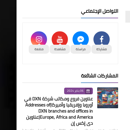
التواصل الإجتماعي
مشاركة
مراسلة
مشاهدة
متابعة
المشاركات الشائعة
06 يناير 2024
عناوين فروع ومكاتب شركة DXN في
أوروبا وإفريقيا وأميركا|Addresses of
DXN branches and offices in
Europe, Africa and America|عناوين
دي إكس إن