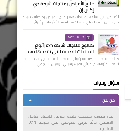
علاج الأمراض بمنتجات شركة دي
إكس إن
الأمراض التي تعالجها منتجات dxn | علاج الأمراض بمكملات شركة
دي إكس إن | ماذا تعالج منتجات dxn أسعد الله أوقاتكم أعزائي …
12 يناير 2024
كتالوج منتجات شركة dxn |أنواع
المنتجات الصحية التي تقدمها dxn
كتالوج منتجات شركة dxn |أنواع المنتجات الصحية التي تقدمها dxn
أسعد الله أوقاتكم أعزائي القراء يسرني اليوم ان اشرح في …
سؤال وجواب
من نحن
نحن مدونة شخصية خاصة بفريق الاستاذ شامل
العبيدي قائد فريق تسويقي لدى شركة DXN
الماليزية