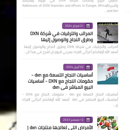
عناوين فروع ومكاتب شركة DXN في أوروبا وإفريقيا
وأميركا|Addresses of DXN branches and offices in Europe, Africa
and Am…
21 فبراير 2024
المراتب والترقيات في شركة DXN
وطرق النجاح والوصول إليها
المراتب والترقيات في شركة DXN وطرق النجاح والوصول إليها
أسعد الله أوقاتكم أعزائي القراء يسرني اليوم ان اشرح في هذا ال…
02 أبريل 2024
أساسيات النجاح التسعة مع dxn -
مقومات النجاح مع DXN - أساسيات
البيع المباشر في dxn
أساسيات النجاح التسعة مع dxn - مقومات النجاح مع DXN -
أساسيات البيع المباشر في dxn أسعد الله أوقاتكم أعزائي القراء
ي…
12 ديسمبر 2023
الأمراض التي تعالجها منتجات dxn |