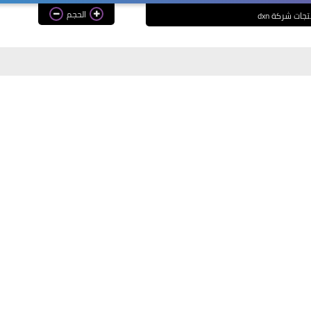
الحجم
جات شركة dxn