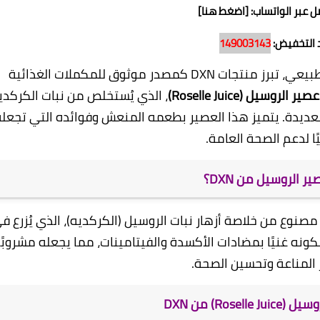
ل عبر الواتساب: [اضغط هنا]
 التخفيض:
149003143
في عالم يزداد فيه الاهتمام بالصحة والغذاء الطبيعي، تبرز منتجات DXN كمصدر موثوق للمكملات الغذائية
عصير الروسيل (Roselle Juice)
، الذي يُستخلص من نبات الكركدي
وائده الصحية العديدة. يتميز هذا العصير بطعمه المنعش وفوائده التي تجعل
ليًا لدعم الصحة العامة.
ر الروسيل من DXN؟
صحي طبيعي مصنوع من خلاصة أزهار نبات الروسيل (الكركديه)، الذي يُزرع ف
كونه غنيًا بمضادات الأكسدة والفيتامينات، مما يجعله مشروبًا
يز المناعة وتحسين الصحة.
Rose) من DXN