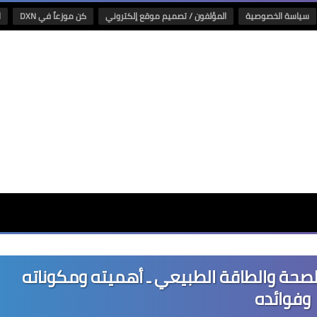
سياسة الخصوصية
المؤلفون / تصميم موقع إلكتروني
كن موزعاً في DXN
ا
من DXN: مشروب الصحة والطاقة الطبيعي ـ أهميته ومكوناته
وفوائده