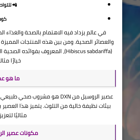
📲 للتواص
كود
والعصائر الصحية. ومن بين هذه المنتجات المميزة
(Hibiscus sabdariffa)، المعروف بف
خيارًا مثا
ما هو عصي
عصير الروسيل من DXN هو مشروب 
بيئات نظيفة خالية من التلوث. يتميز هذا العصير ب
مثاليًا لتعز
مكونات عصير الروسيل (lle Juice