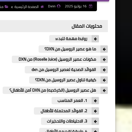
16 يوليو 2025
Dxnn
الصفحة الرئيسية
منت
محتويات المقال
روابط مهمة للبدء:
ما هو عصير الروسيل من DXN؟
مكونات عصير الروسيل (Roselle Juice) من DXN
الفوائد الصحية لعصير الروسيل من dxn
كيفية تناول عصير الروسيل من DXN؟
هل عصير الروسيل (الكركديه) من DXN آمن للأطفال؟
1. العمر المناسب
2. الفوائد المحتملة للأطفال
3. الاحتياطات والتحذيرات
4. طريقة تقديمه للأطفال