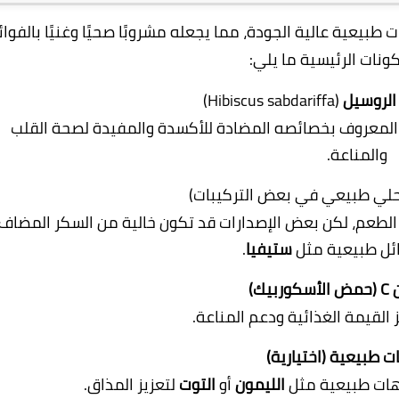
بيعية عالية الجودة، مما يجعله مشروبًا صحيًا وغنيًا بالفوائ
نات الرئيسية ما يلي:
الروسيل
(Hibiscus sabdariffa)
لمعروف بخصائصه المضادة للأكسدة والمفيدة لصحة القلب
والمناعة.
حلي طبيعي في بعض التركيبات)
طعم، لكن بعض الإصدارات قد تكون خالية من السكر المضاف 
ئل طبيعية مثل
ستيفيا
.
بيك)
يز القيمة الغذائية ودعم المناعة.
 طبيعية (اختيارية)
هات طبيعية مثل
الليمون
أو
التوت
لتعزيز المذاق.