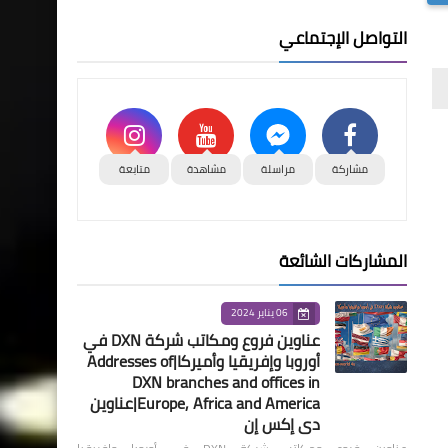
التواصل الإجتماعي
مشاركة
مراسلة
مشاهدة
متابعة
المشاركات الشائعة
06 يناير 2024
عناوين فروع ومكاتب شركة DXN في
أوروبا وإفريقيا وأميركا|Addresses of
DXN branches and offices in
Europe, Africa and America|عناوين
دي إكس إن