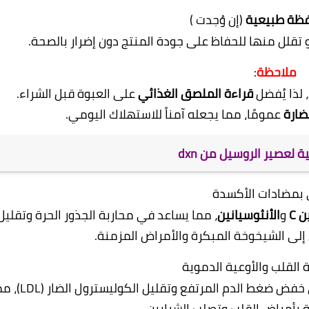
فظة طبيعية
(إن وُجدت )
تقلل منها للحفاظ على جودة المنتج دون إضرار بالصحة.
ملاحظة
:
 لذا يُفضل
قراءة الملصق الغذائي
على العبوة قبل الشراء.
لضارة
عمومًا، مما يجعله آمناً للاستهلاك اليومي.
ة لعصير الروسيل من dxn
 C
و
الأنثوسيانين
، مما يساعد في محاربة الجذور الحرة وتقليل
 إلى الشيخوخة المبكرة والأمراض المزمنة.
أثبتت الدراسات أن تناول عصير الكركديه يساعد في خفض ضغط الدم المرتفع وت
ة بأمراض القلب وتصلب الشرايين.