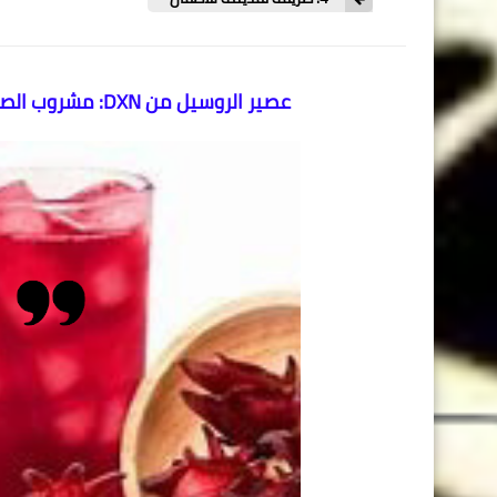
عصير الروسيل من DXN: مشروب الصحة والطاقة الطبيعي ـ أهميته ومكوناته وفوائده