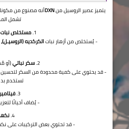
يتميز عصير الروسيل من
DXN
أنه مصنوع من مكونات ط
تشمل المكو
1.
مستخلص نبات 
- يُستخلص من أزهار نبات
الكركديه (الروسيـل)،
ا
2.
سكر نباتي
(أو مُ
- قد يحتوي على كمية محدودة من السكر لتحسين ال
تستخدم بدا
3.
فيتامين C (حمض الأسكور
- يُضاف أحيانًا لتعز
4.
نكهات
- قد تحتوي بعض التركيبات على نك