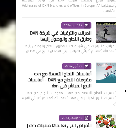
عناوين فروع ومكاتب شركة DXN في أوروبا وإفريقيا
وأميركا|Addresses of DXN branches and offices in Europe, Africa
and Am…
21 فبراير 2024
المراتب والترقيات في شركة DXN
وطرق النجاح والوصول إليها
المراتب والترقيات في شركة DXN وطرق النجاح والوصول إليها
أسعد الله أوقاتكم أعزائي القراء يسرني اليوم ان اشرح في هذا ال…
02 أبريل 2024
أساسيات النجاح التسعة مع dxn -
مقومات النجاح مع DXN - أساسيات
البيع المباشر في dxn
ب
أساسيات النجاح التسعة مع dxn - مقومات النجاح مع DXN -
أساسيات البيع المباشر في dxn أسعد الله أوقاتكم أعزائي القراء
ي…
12 ديسمبر 2023
الأمراض التي تعالجها منتجات dxn |