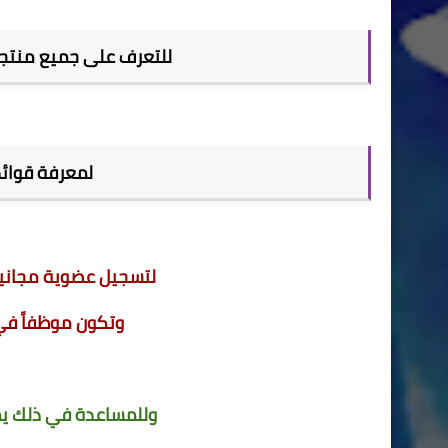
للتعرف على جميع منتجات dxn والاطلاع على كتالوج ال
لمعرفة قوائم 
لتسجيل عضوية مجانية في شركة XN
وتكون موظفاً في
وللمساعدة في ذلك يم