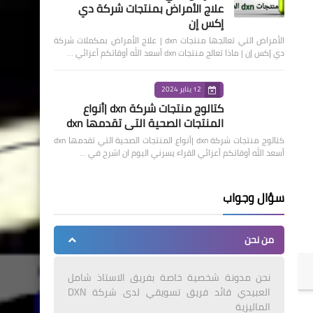
علاج الأمراض بمنتجات شركة دي
إكس إن
الأمراض التي تعالجها منتجات dxn | علاج الأمراض بمكملات شركة
دي إكس إن | ماذا تعالج منتجات dxn أسعد الله أوقاتكم أعزائي …
12 يناير 2024
كتالوج منتجات شركة dxn |أنواع
المنتجات الصحية التي تقدمها dxn
كتالوج منتجات شركة dxn |أنواع المنتجات الصحية التي تقدمها dxn
أسعد الله أوقاتكم أعزائي القراء يسرني اليوم ان اشرح في …
سؤال وجواب
من نحن
نحن مدونة شخصية خاصة بفريق الاستاذ شامل
العبيدي قائد فريق تسويقي لدى شركة DXN
الماليزية