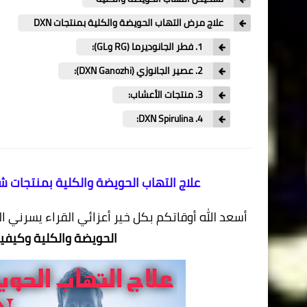
علاج مرض التهاب الحويضة والكلية بمنتجات DXN
1. فطر الجانوديرما (RG وGL):
2. عصير الجانوزي (DXN Ganozhi):
3. منتجات الأعشاب:
4. DXN Spirulina:
علاج التهاب الحويضة والكلية بمنتجات شركة dxn - التشافي من التهاب الحويضة وا
أسعد الله أوقاتكم بكل خير أعزائي القراء يسرني 
الحويضة والكلية وكيفية علاجه بم