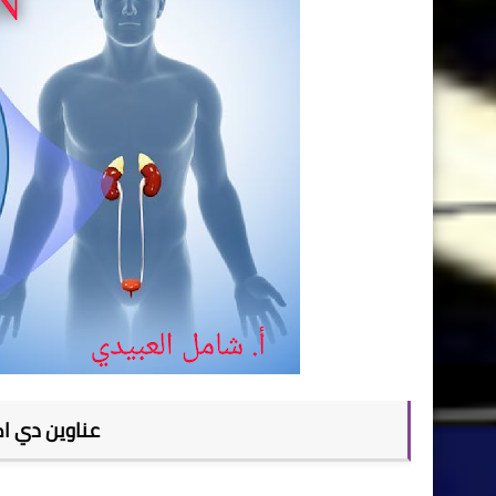
عناوين دي اك