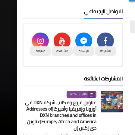
التواصل الإجتماعي
مشاركة
مراسلة
مشاهدة
متابعة
المشاركات الشائعة
06 يناير 2024
عناوين فروع ومكاتب شركة DXN في
أوروبا وإفريقيا وأميركا|Addresses of
DXN branches and offices in
Europe, Africa and America|عناوين
دي إكس إن