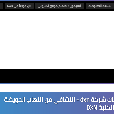
سياسة الخصوصية
المؤلفون / تصميم موقع إلكتروني
كن موزعاً في DXN
ا
علاج التهاب الحويضة والكلية بمنتجات شركة dxn - التشافي من التهاب الحويضة
لكلية DXN