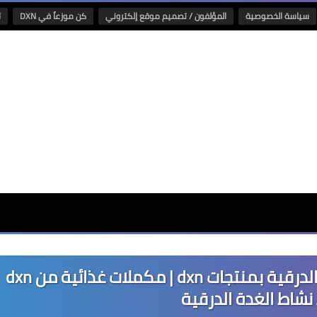
سياسة الخصوصية
المؤلفون / تصميم موقع إلكتروني
كن موزعاً في DXN
ا
التشافي من مرض فرط نشاط الغدة الدرقية بمنتجات dxn | مكملات غذائية من dxn
نشاط الغدة الدرقية