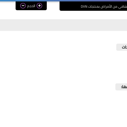
الحجم
شافي من الأمراض بمنتجات DXN
ها: