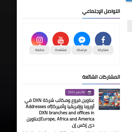
التواصل الإجتماعي
مشاركة
مراسلة
مشاهدة
متابعة
المشاركات الشائعة
06 يناير 2024
عناوين فروع ومكاتب شركة DXN في
أوروبا وإفريقيا وأميركا|Addresses of
DXN branches and offices in
Europe, Africa and America|عناوين
دي إكس إن