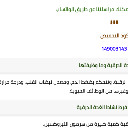
كنك مراسلتنا عن طريق الواتساب
⬇️⬇️⬇️
ود التخفيض
149003143
 الدرقية وما وظيفتها
الرقبة، وتتحكم بضغط الدم، ومعدل نبضات القلب، ودرجة حرارة
وغيرها من الوظائف الحيوية.
رط نشاط الغدة الدرقية
درقية كمية كبيرة من هرمون الثيروكسين.