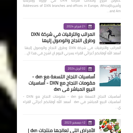
عناوين فروع ومكاتب شركة DXN في أوروبا وإفريقيا
وأميركا|Addresses of DXN branches and offices in Europe, Africa
and Am…
21 فبراير 2024
المراتب والترقيات في شركة DXN
وطرق النجاح والوصول إليها
المراتب والترقيات في شركة DXN وطرق النجاح والوصول إليها
أسعد الله أوقاتكم أعزائي القراء يسرني اليوم ان اشرح في هذا ال…
02 أبريل 2024
أساسيات النجاح التسعة مع dxn -
مقومات النجاح مع DXN - أساسيات
البيع المباشر في dxn
أساسيات النجاح التسعة مع dxn - مقومات النجاح مع DXN -
أساسيات البيع المباشر في dxn أسعد الله أوقاتكم أعزائي القراء
ي…
12 ديسمبر 2023
الأمراض التي تعالجها منتجات dxn |