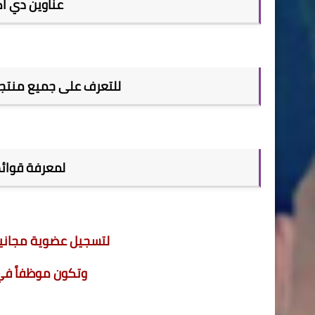
عناوين دي اك
للتعرف على جميع منتجات dxn والاطلاع على كتالوج ال
لمعرفة قوائم 
لتسجيل عضوية مجانية في شركة XN
وتكون موظفاً في