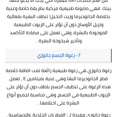
من أهم منتجات dxn للبشرة التي يجب ألا يخلو منها
بيتك فهي صابونة طبيعية مركبة بطريقة خاصة وغنية
بخلاصة الجانوديرما وزيت النخيل! تنظف البشرة بفعالية
وتزيل الأوساخ دون أن تؤثر على الزيوت الطبيعية
الموجودة بالبشرة، وهي تعمل على مضادة التأكسد
وتأخير شيخوخة البشرة .
7- رغوة الجسم جانوزي
رغوة جانوزي هي رغوة طبيعية رائعة تمت اضافة خلاصة
فطر الجانوديرما اليها وهي غنية بفيتامين E ، تعمل
هذه الرغوة على تنظيف الجسم بلطف دون أن تؤثر على
الزيوت الطبيعية في الجسم، وهي مناسبة لجميع أنواع
البشرة على اختلافها .
رغوة جانوزي مفيدة لـ : الفطريات الجلدية. وللحساسية .