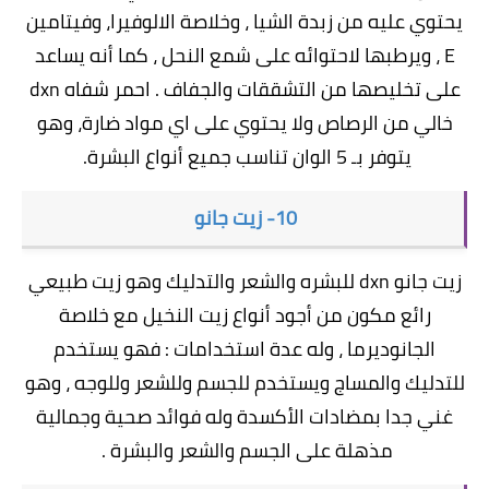
يحتوي عليه من زبدة الشيا ، وخلاصة الالوفيرا، وفيتامين
E ، ويرطبها لاحتوائه على شمع النحل ، كما أنه يساعد
على تخليصها من التشققات والجفاف . احمر شفاه dxn
خالي من الرصاص ولا يحتوي على اي مواد ضارة، وهو
يتوفر بـ 5 الوان تناسب جميع أنواع البشرة.
10- زيت جانو
زيت جانو dxn للبشره والشعر والتدليك وهو زيت طبيعي
رائع مكون من أجود أنواع زيت النخيل مع خلاصة
الجانوديرما ، وله عدة استخدامات : فهو يستخدم
للتدليك والمساج ويستخدم للجسم وللشعر وللوجه ، وهو
غني جدا بمضادات الأكسدة وله فوائد صحية وجمالية
مذهلة على الجسم والشعر والبشرة .