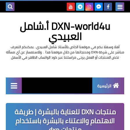
بحث هذه
DXN-world4u أ.شامل
المدونة
العبيدي
الإلكتروني
أهلا وسهلا بكم في موقعنا الخاص بالأستاذ شامل العبيدي.. يمكنكم التعرف
مباشر على شركة DXN ومنتجاتها من خلال موقعنا هذا .. وللاستفسار عن أي مسألة
تخص المنتجات أو العمل يرجى مراسلتنا عبر كود الواتساب الظاهر في الأسفل
الرئيسية
التعريف بشركة dxn
منتجات DXN للعناية بالبشرة | طريقة
الاهتمام والاعتناء بالبشرة باستخدام
منتجات dxn