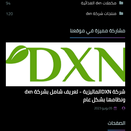
مكملات dxn الغذائية
94
منتجات شركة dxn
120
مشاركة مميزة في موقعنا
شركة DXNالماليزية - تعريف شامل بشركة dxn
ونظامها بشكل عام
.
05 يونيو 2023
الصفحات