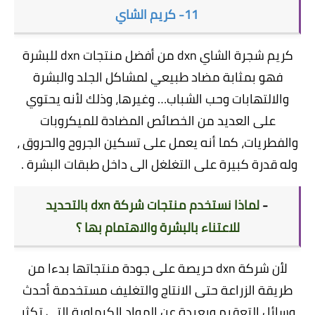
11- كريم الشاي
كريم شجرة الشاي dxn من أفضل منتجات dxn للبشرة
فهو بمثابة مضاد طبيعي لمشاكل الجلد والبشرة
والالتهابات وحب الشباب… وغيرها، وذلك لأنه يحتوي
على العديد من الخصائص المضادة للميكروبات
والفطريات، كما أنه يعمل على تسكين الجروح والحروق ،
وله قدرة كبيرة على التغلغل الى داخل طبقات البشرة .
-
لماذا نستخدم منتجات شركة dxn بالتحديد
للاعتناء بالبشرة والاهتمام بها ؟
لأن شركة dxn حريصة على جودة منتجاتها بدءا من
طريقة الزراعة حتى الانتاج والتغليف مستخدمة أحدث
وسائل التعقيم وبعيدة عن المواد الكيماوية التي تكثر