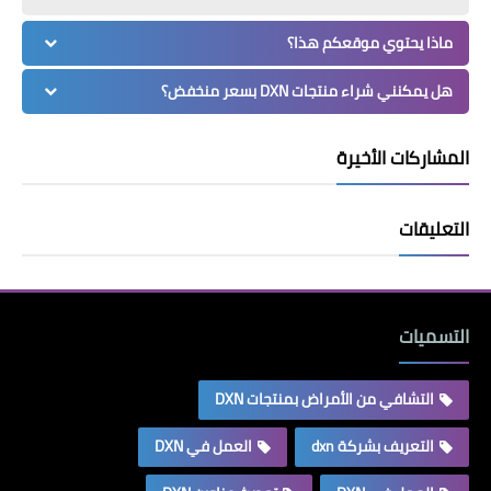
ماذا يحتوي موقعكم هذا؟
هل يمكنني شراء منتجات DXN بسعر منخفض؟
المشاركات الأخيرة
التعليقات
التسميات
التشافي من الأمراض بمنتجات DXN
التعريف بشركة dxn
العمل في DXN