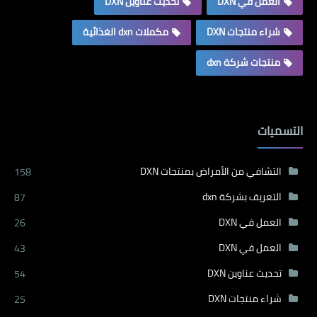
العمل في DXN
تحديث عناوين DXN
شراء منتجات DXN
مكملات dxn الغذائية
منتجات شركة dxn
التسميات
التشافي من الأمراض بمنتجات DXN
158
التعريف بشركة dxn
87
العمل في DXN
26
العمل في DXN
43
تحديث عناوين DXN
54
شراء منتجات DXN
25