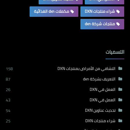
شراء منتجات DXN
مكملات dxn الغذائية
منتجات شركة dxn
التسميات
التشافي من الأمراض بمنتجات DXN
158
التعريف بشركة dxn
87
العمل في DXN
26
العمل في DXN
43
تحديث عناوين DXN
54
شراء منتجات DXN
25