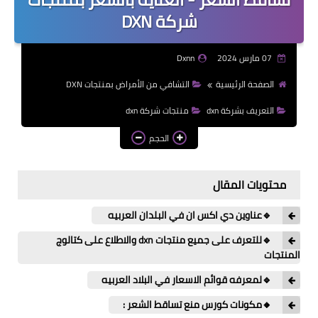
شركة DXN
07 مارس 2024
Dxnn
الصفحة الرئيسية
التشافي من الأمراض بمنتجات DXN
التعريف بشركة dxn
منتجات شركة dxn
الحجم
محتويات المقال
🔹عناوين دي اكس ان في البلدان العربيه
🔹للتعرف على جميع منتجات dxn والاطلاع على كتالوج
المنتجات
🔹لمعرفه قوائم الاسعار في البلاد العربيه
🔸مكونات كورس منع تساقط الشعر :