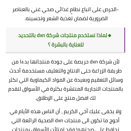
-الحرص على اتباع نطامٍ غذائي صحي غني بالعناصر
الضرورية لضمان تغذية الشعر وتحسينه.
🔸لماذا نستخدم منتجات شركة dxn بالتحديد
للعناية بالبشرة ؟
لأن شركة dxn حريصة على جودة منتجاتها بدءا من
طريقة الزراعة حتى الانتاج والتغليف مستخدمة أحدث
وسائل التعقيم وبعيدة عن المواد الكيماوية التي تكثر
بالمنتجات التجارية المنتشرة بكثرة في الأسواق لتقدم
لك افضل منتج على الإطلاق.
ولا يخفى عليك أخي الكريم ، أن الناس هذه الأيام في
أحوج ما تكون الى منتجات dxn الصحية الرائعة التي
تحافظ على صحتهم! فقد امتلأت الأسواق بمنتجات