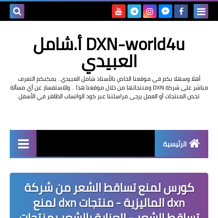
بحث هذه
DXN-world4u أ.شامل
المدونة
العبيدي
الإلكتروني
أهلا وسهلا بكم في موقعنا الخاص بالأستاذ شامل العبيدي.. يمكنكم التعرف
مباشر على شركة DXN ومنتجاتها من خلال موقعنا هذا .. وللاستفسار عن أي مسألة
تخص المنتجات أو العمل يرجى مراسلتنا عبر كود الواتساب الظاهر في الأسفل
الرئيسية
التعريف بشركة dxn
كورس لمنع تساقط الشعر من شركة
dxn الماليزية - منتجات dxn لمنع
تساقط الشعر - العناية بالشعر بمنتجات