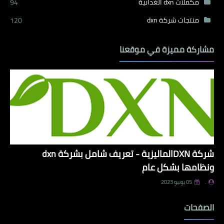
مكملات dxn الغذائية
94
منتجات شركة dxn
120
مشاركة مميزة في موقعنا
شركة DXNالماليزية - تعريف شامل بشركة dxn
ونظامها بشكل عام
.
05 يونيو 2023
الصفحات