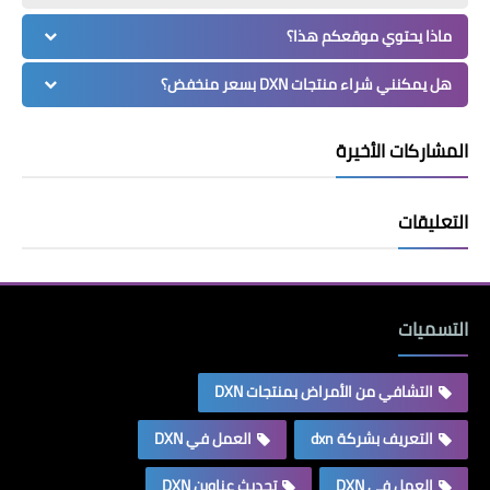
ماذا يحتوي موقعكم هذا؟
هل يمكنني شراء منتجات DXN بسعر منخفض؟
المشاركات الأخيرة
التعليقات
التسميات
التشافي من الأمراض بمنتجات DXN
التعريف بشركة dxn
العمل في DXN
العمل في DXN
تحديث عناوين DXN