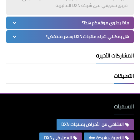
فريق تسويقي لدى شركة DXN الماليزية
ماذا يحتوي موقعكم هذا؟
هل يمكنني شراء منتجات DXN بسعر منخفض؟
المشاركات الأخيرة
التعليقات
التسميات
التشافي من الأمراض بمنتجات DXN
التعريف بشركة dxn
العمل في DXN