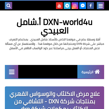
بحث هذه
DXN-world4u أ.شامل
المدونة
العبيدي
الإلكتروني
أهلا وسهلا بكم في موقعنا الخاص بالأستاذ شامل العبيدي.. يمكنكم التعرف
مباشر على شركة DXN ومنتجاتها من خلال موقعنا هذا .. وللاستفسار عن أي مسألة
تخص المنتجات أو العمل يرجى مراسلتنا عبر كود الواتساب الظاهر في الأسفل
الرئيسية
التعريف بشركة dxn
علاج مرض الاكتئاب والوسواس القهري
بمنتجات شركة DXN - التشافي من
الاكتئاب بمكملات شركة dxn