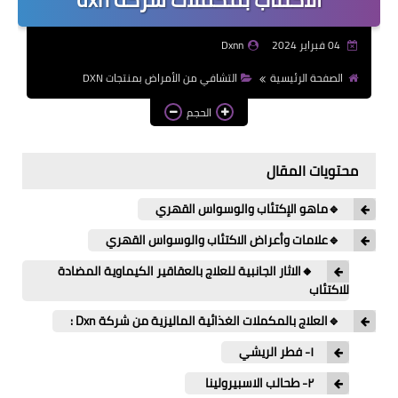
04 فبراير 2024
Dxnn
الصفحة الرئيسية
التشافي من الأمراض بمنتجات DXN
الحجم
محتويات المقال
🔹ماهو الإكتئاب والوسواس القهري
🔹علامات وأعراض الاكتئاب والوسواس القهري
🔸الاثار الجانبية للعلاج بالعقاقير الكيماوية المضادة
للاكتئاب
🔹العلاج بالمكملات الغذائية الماليزية من شركة Dxn :
١- فطر الريشي
٢- طحالب الاسبيرولينا