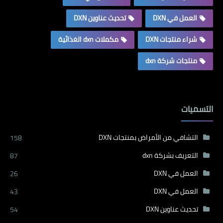
العمل في DXN
تحديث عناوين DXN
شراء منتجات DXN
مكملات dxn الغذائية
منتجات شركة dxn
التسميات
التشافي من الأمراض بمنتجات DXN
158
التعريف بشركة dxn
87
العمل في DXN
26
العمل في DXN
43
تحديث عناوين DXN
54