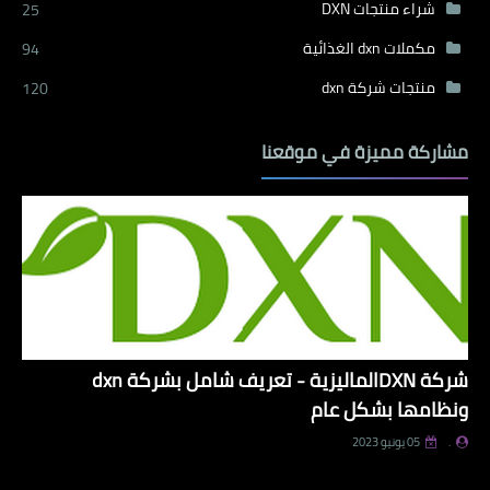
شراء منتجات DXN
25
مكملات dxn الغذائية
94
منتجات شركة dxn
120
مشاركة مميزة في موقعنا
شركة DXNالماليزية - تعريف شامل بشركة dxn
ونظامها بشكل عام
.
05 يونيو 2023