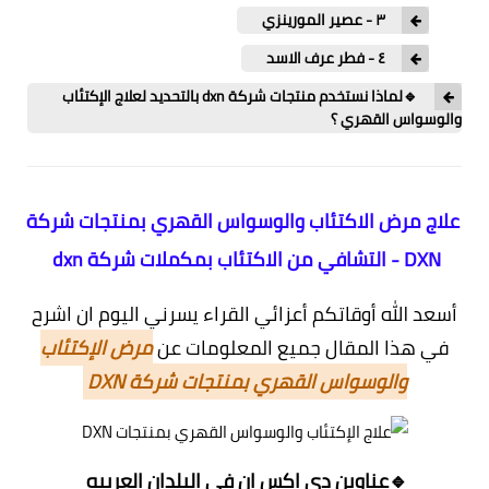
٣ - عصير المورينزي
٤ - فطر عرف الاسد
🔹لماذا نستخدم منتجات شركة dxn بالتحديد لعلاج الإكتئاب
والوسواس القهري ؟
علاج مرض الاكتئاب والوسواس القهري بمنتجات شركة
DXN - التشافي من الاكتئاب بمكملات شركة dxn
أسعد الله أوقاتكم أعزائي القراء يسرني اليوم ان اشرح
في هذا المقال جميع المعلومات عن
مرض الإكتئاب
والوسواس القهري بمنتجات شركة DXN
🔹عناوين دي اكس ان في البلدان العربيه