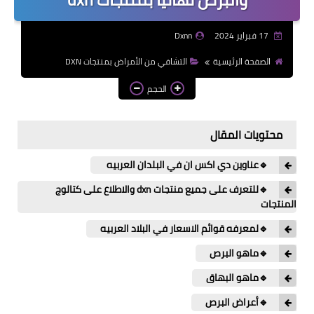
17 فبراير 2024
Dxnn
الصفحة الرئيسية
التشافي من الأمراض بمنتجات DXN
الحجم
محتويات المقال
🔹عناوين دي اكس ان في البلدان العربيه
🔹للتعرف على جميع منتجات dxn والاطلاع على كتالوج
المنتجات
🔹لمعرفه قوائم الاسعار في البلاد العربيه
🔹ماهو البرص
🔹ماهو البهاق
🔹أعراض البرص