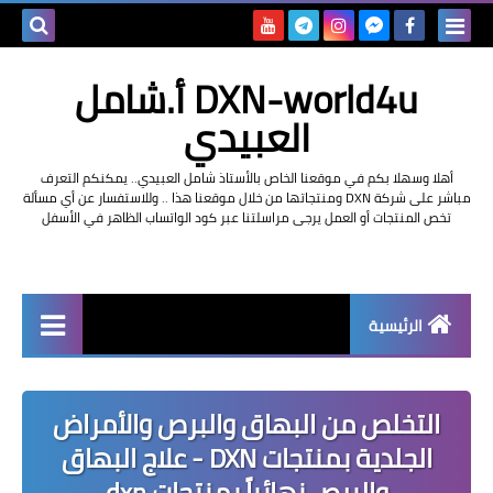
بحث هذه
DXN-world4u أ.شامل
المدونة
العبيدي
الإلكتروني
أهلا وسهلا بكم في موقعنا الخاص بالأستاذ شامل العبيدي.. يمكنكم التعرف
مباشر على شركة DXN ومنتجاتها من خلال موقعنا هذا .. وللاستفسار عن أي مسألة
تخص المنتجات أو العمل يرجى مراسلتنا عبر كود الواتساب الظاهر في الأسفل
الرئيسية
التعريف بشركة dxn
التخلص من البهاق والبرص والأمراض
الجلدية بمنتجات DXN - علاج البهاق
والبرص نهائياً بمنتجات dxn