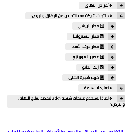
🔹أعراض البهاق
🔹منتجات شركة dxn للتخلص من البهاق والبرص:
1️⃣ فطر الريشي
2️⃣ فطر الاسبرولينا
3️⃣ فطر عرف الأسد
4️⃣ عصير المورينزي
5️⃣ زيت الجانو
6️⃣ كريم شجرة الشاي
🔹تعليمات هامة
🔹لماذا نستخدم منتجات شركة dxn بالتحديد لعلاج البهاق
والبرص؟
التخلص من البهاق والبرص والأمراض الجلدية بمنتجات