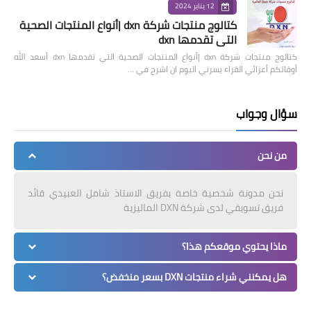
12 يناير 2024
كتالوج منتجات شركة dxn |أنواع المنتجات الصحية
التي تقدمها dxn
كتالوج منتجات شركة dxn |أنواع المنتجات الصحية التي تقدمها dxn أسعد الله
أوقاتكم أعزائي القراء يسرني اليوم ان اشرح في …
سؤال وجواب
من نحن
نحن مدونة شخصية خاصة بفريق الاستاذ شامل العبيدي قائد
فريق تسويقي لدى شركة DXN الماليزية
ماذا يحتوي موقعكم هذا؟
هل يمكنني شراء منتجات DXN بسعر منخفض؟