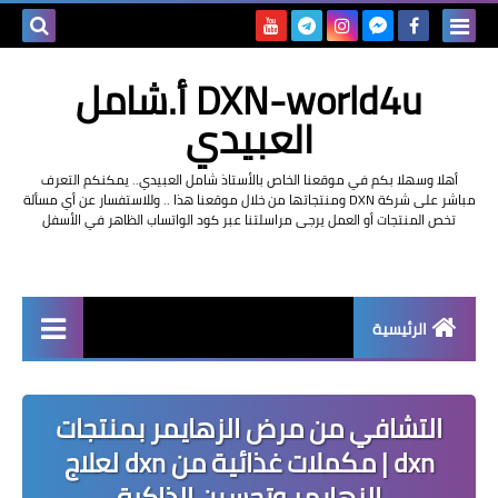
بحث هذه
DXN-world4u أ.شامل
المدونة
العبيدي
الإلكتروني
أهلا وسهلا بكم في موقعنا الخاص بالأستاذ شامل العبيدي.. يمكنكم التعرف
مباشر على شركة DXN ومنتجاتها من خلال موقعنا هذا .. وللاستفسار عن أي مسألة
تخص المنتجات أو العمل يرجى مراسلتنا عبر كود الواتساب الظاهر في الأسفل
الرئيسية
التعريف بشركة dxn
التشافي من مرض الزهايمر بمنتجات
dxn | مكملات غذائية من dxn لعلاج
الزهايمر وتحسين الذاكرة