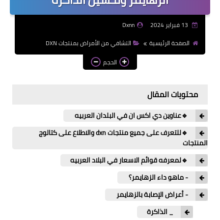
13 فبراير 2024
Dxnn
الصفحة الرئيسية
التشافي من الأمراض بمنتجات DXN
الحجم
محتويات المقال
🔹عناوين دي اكس ان في البلدان العربيه
🔹للتعرف على جميع منتجات dxn والاطلاع على كتالوج
المنتجات
🔹لمعرفه قوائم الاسعار في البلاد العربيه
- ماهو داء الزهايمر؟
- أعراض الإصابة بالزهايمر
_ الذاكرة