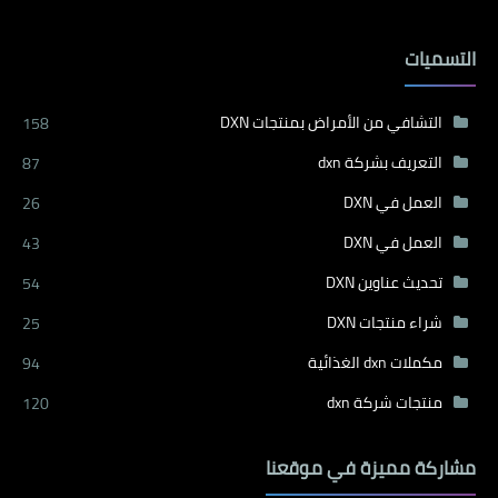
التسميات
التشافي من الأمراض بمنتجات DXN
158
التعريف بشركة dxn
87
العمل في DXN
26
العمل في DXN
43
تحديث عناوين DXN
54
شراء منتجات DXN
25
مكملات dxn الغذائية
94
منتجات شركة dxn
120
مشاركة مميزة في موقعنا