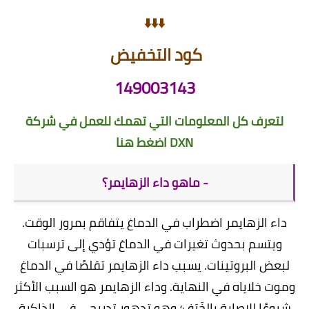
⬇️⬇️⬇️
كود التخفيض
149003143
لتعرف كل المعلومات التي تهمك للعمل في شركة
DXN
اضغط هنا
- ماهو داء الزهايمر؟
داء الزهايمر اضطراب في الدماغ يتفاقم بمرور الوقت.
ويتسم بحدوث تغيرات في الدماغ تؤدي إلى ترسبات
لبعض البروتينات. يسبب داء الزهايمر تقلصًا في الدماغ
وموت خلاياه في النهاية. وداء الزهايمر هو السبب الأكثر
شيوعًا للإصابة بالخَرَف؛ وهو تدهور تدريجي في الذاكرة