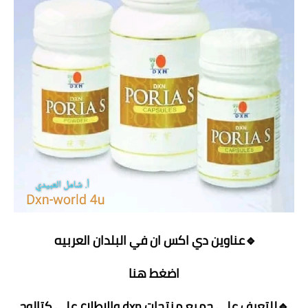
🔹عناوين دي اكس ان في البلدان العربيه
اضغط هنا
🔹للتعرف على جميع منتجات dxn والاطلاع على كتالوج