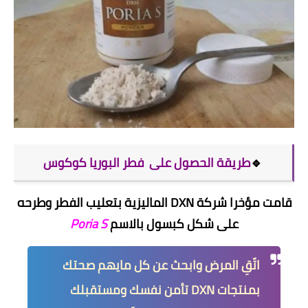
🔹
طريقة الحصول على فطر البوريا كوكوس
قامت مؤخرا شركة DXN الماليزية بتعليب الفطر وطرحه
على شكل كبسول بالاسم
Poria S
اتّقِ المرض وابحث عن كل مايهم صحتك
بمنتجات DXN تأمن نفسك ومستقبلك