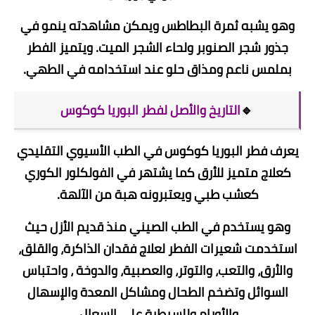
وهو يشبه ثمرة البطاطس ويمكن مشاهدته ينمو في
جذور شجر الصنوبر ولحاء الشجر الميت. ويتميز الفطر
بملمس ناعم ومذاق حلو عند استخدامه في الطهي.
🔹
التاريخ والأصل لفطر البوريا كوكوس
يعرف فطر البوريا كوكوس في الطب الأسيوي التقليدي
كعلاج متميز للأرق كما يشتهر في الفولكلور الكوري
كعشب طبي ويعتبرونه هبة من الآلهة.
وهو يستخدم في الطب الصيني منذ قديم الأزل حيث
استخدمت شعيرات الفطر لعلاج فقدان الذاكرة، والقلق،
والأرق، والتعب، والتوتر، والعصبية، والدوخة ، واحتباس
السوائل وتضخم الطحال ومشاكل المعدة والإسهال
والأورام وللسيطرة على السعال.