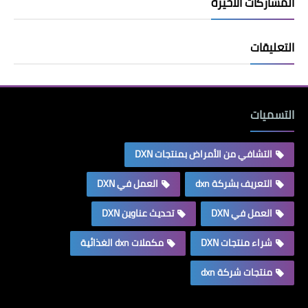
المشاركات الأخيرة
التعليقات
التسميات
التشافي من الأمراض بمنتجات DXN
التعريف بشركة dxn
العمل في DXN
العمل في DXN
تحديث عناوين DXN
شراء منتجات DXN
مكملات dxn الغذائية
منتجات شركة dxn