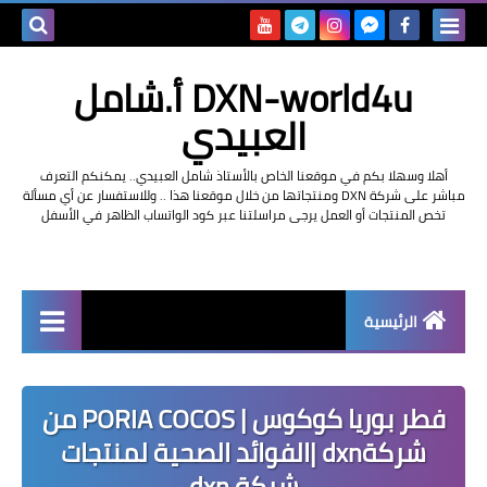
بحث هذه
DXN-world4u أ.شامل
المدونة
العبيدي
الإلكتروني
أهلا وسهلا بكم في موقعنا الخاص بالأستاذ شامل العبيدي.. يمكنكم التعرف
مباشر على شركة DXN ومنتجاتها من خلال موقعنا هذا .. وللاستفسار عن أي مسألة
تخص المنتجات أو العمل يرجى مراسلتنا عبر كود الواتساب الظاهر في الأسفل
الرئيسية
التعريف بشركة dxn
فطر بوريا كوكوس | PORIA COCOS من
شركةdxn |الفوائد الصحية لمنتجات
شركة dxn