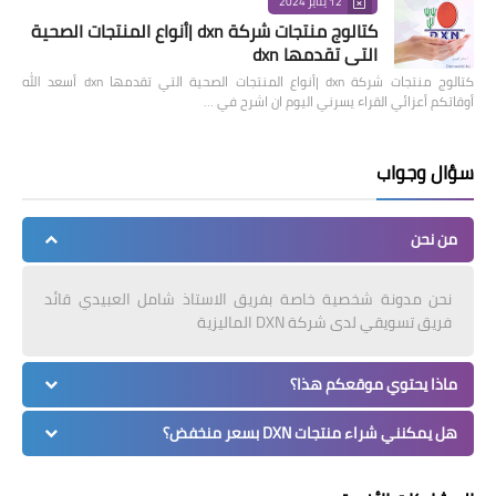
12 يناير 2024
كتالوج منتجات شركة dxn |أنواع المنتجات الصحية
التي تقدمها dxn
كتالوج منتجات شركة dxn |أنواع المنتجات الصحية التي تقدمها dxn أسعد الله
أوقاتكم أعزائي القراء يسرني اليوم ان اشرح في …
سؤال وجواب
من نحن
نحن مدونة شخصية خاصة بفريق الاستاذ شامل العبيدي قائد
فريق تسويقي لدى شركة DXN الماليزية
ماذا يحتوي موقعكم هذا؟
هل يمكنني شراء منتجات DXN بسعر منخفض؟