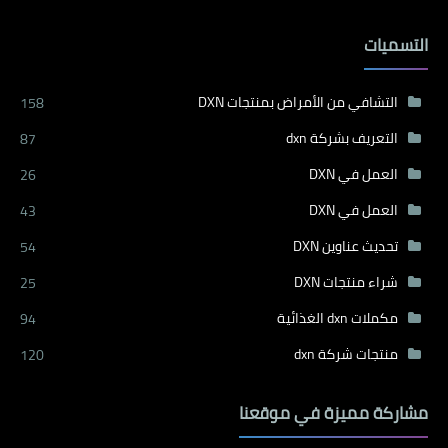
التسميات
التشافي من الأمراض بمنتجات DXN
158
التعريف بشركة dxn
87
العمل في DXN
26
العمل في DXN
43
تحديث عناوين DXN
54
شراء منتجات DXN
25
مكملات dxn الغذائية
94
منتجات شركة dxn
120
مشاركة مميزة في موقعنا