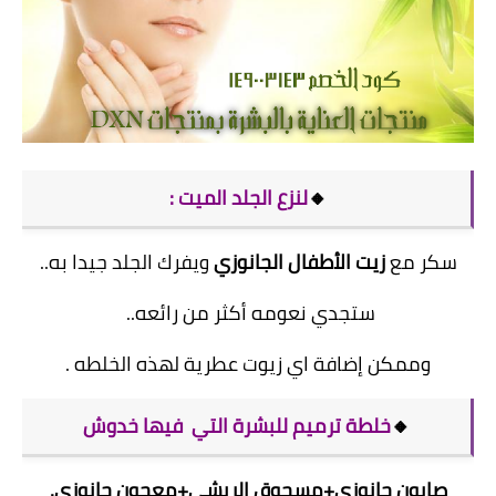
🔸
لنزع الجلد الميت :
سكر مع
زيت الأطفال الجانوزي
ويفرك الجلد جيدا به..
ستجدي نعومه أكثر من رائعه..
وممكن إضافة اي زيوت عطرية لهذه الخلطه .
🔸
خلطة ترميم للبشرة التي فيها خدوش
صابون جانوزي+مسحوق الريشي+معجون جانوزي.