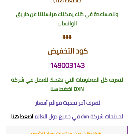
(
اضغط هنا
)
وللمساعدة في ذلك يمكنك مراسلتنا عن طريق
الواتساب
⬇️⬇️⬇️
كود التخفيض
149003143
لتعرف كل المعلومات التي تهمك للعمل في شركة
DXN
اضغط هنا
لتعرف آخر تحديث قوائم أسعار
لمنتجات شركة dxn في جميع دول العالم
اضغط هنا
🔹خلطات من منتجات dxn للشعر: