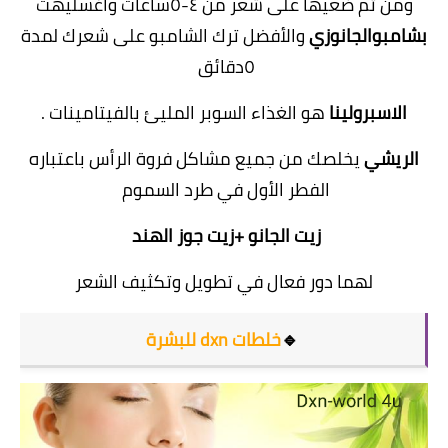
ومن ثم ضعيها على شعر من ٤-٥ساعات وأغسليهت
بشامبوالجانوزي
والأفضل ترك الشامبو على شعرك لمدة
٥دقائق
الاسبرولينا
هو الغذاء السوبر المليئ بالفيتامينات .
الريشي
يخلصك من جميع مشاكل فروة الرأس باعتباره
الفطر الأول في طرد السموم
زيت الجانو +زيت جوز الهند
لهما دور فعال في تطويل وتكثيف الشعر
🔹
خلطات dxn للبشرة