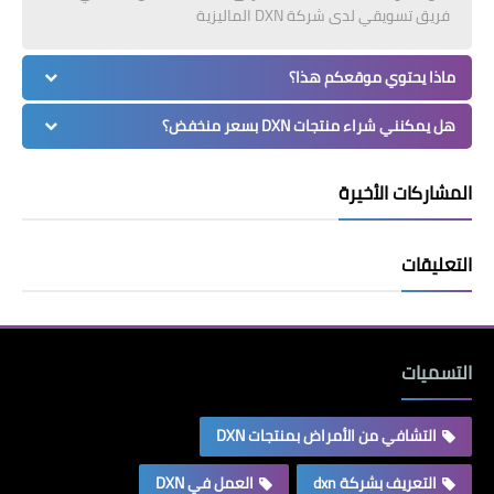
فريق تسويقي لدى شركة DXN الماليزية
ماذا يحتوي موقعكم هذا؟
هل يمكنني شراء منتجات DXN بسعر منخفض؟
المشاركات الأخيرة
التعليقات
التسميات
التشافي من الأمراض بمنتجات DXN
التعريف بشركة dxn
العمل في DXN