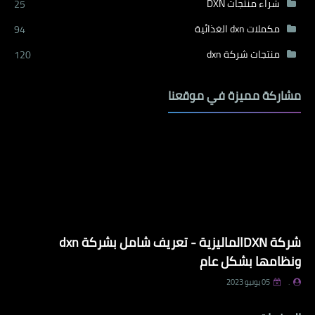
شراء منتجات DXN
25
مكملات dxn الغذائية
94
منتجات شركة dxn
120
مشاركة مميزة في موقعنا
شركة DXNالماليزية - تعريف شامل بشركة dxn
ونظامها بشكل عام
.
05 يونيو 2023