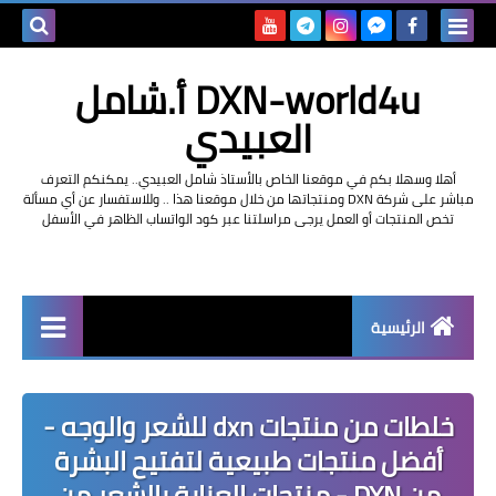
بحث هذه
DXN-world4u أ.شامل
المدونة
العبيدي
الإلكتروني
أهلا وسهلا بكم في موقعنا الخاص بالأستاذ شامل العبيدي.. يمكنكم التعرف
مباشر على شركة DXN ومنتجاتها من خلال موقعنا هذا .. وللاستفسار عن أي مسألة
تخص المنتجات أو العمل يرجى مراسلتنا عبر كود الواتساب الظاهر في الأسفل
الرئيسية
التعريف بشركة dxn
خلطات من منتجات dxn للشعر والوجه -
أفضل منتجات طبيعية لتفتيح البشرة
من DXN - منتجات العناية بالشعر من