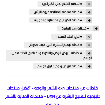
🔸لتنعيم الشعر بديل الكيراتين:
🔸خلطة مهمة لمعالجة فروة الرأس
🔸خلطة الكيراتين الممتازه والمجربه
🔹خلطات dxn للبشرة
🔸لنزع الجلد الميت :
🔸خلطة ترميم للبشرة التي فيها خدوش
🔸 خلطه لتبيض الركب والاكواع والمناطق الداكنة في
الجسم:
🔸خلطه لتبيض وتوحيد لون الجسم
خلطات من منتجات dxn للشعر والوجه - أفضل منتجات
طبيعية لتفتيح البشرة من DXN - منتجات العناية بالشعر
من dxn