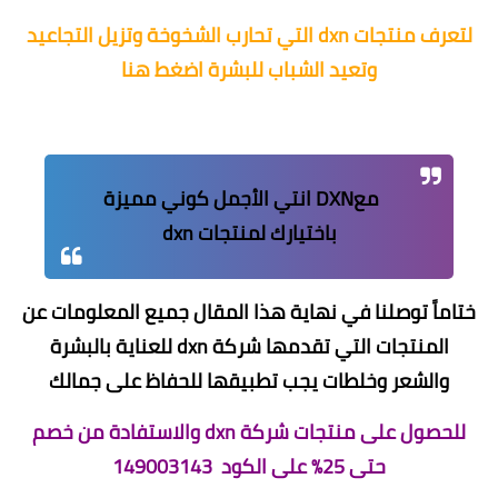
لتعرف منتجات dxn التي تحارب الشخوخة وتزيل التجاعيد
وتعيد الشباب للبشرة
اضغط هنا
معDXN انتي الأجمل كوني مميزة
باختيارك لمنتجات dxn
ختاماً توصلنا في نهاية هذا المقال جميع المعلومات عن
المنتجات التي تقدمها شركة dxn للعناية بالبشرة
والشعر وخلطات يجب تطبيقها للحفاظ على جمالك
للحصول على منتجات شركة dxn والاستفادة من خصم
حتى 25% على الكود 149003143‪