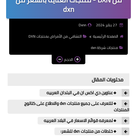
dxn
27 يناير 2024
Dxnn
الصفحة الرئيسية
التشافي من الأمراض بمنتجات DXN
منتجات شركة dxn
الحجم
محتويات المقال
🔹عناوين دي اكس ان في البلدان العربيه
🔹للتعرف على جميع منتجات dxn والاطلاع على كتالوج
المنتجات
🔹لمعرفه قوائم الاسعار في البلاد العربيه
🔹خلطات من منتجات dxn للشعر: