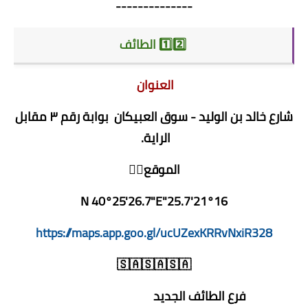
--------------
1️⃣2️⃣ الطائف
العنوان
شارع خالد بن الوليد - سوق العبيكان بوابة رقم ٣ مقابل
الراية.
الموقع👇🏻
https://maps.app.goo.gl/ucUZexKRRvNxiR328
🇸🇦🇸🇦🇸🇦
فرع الطائف الجديد