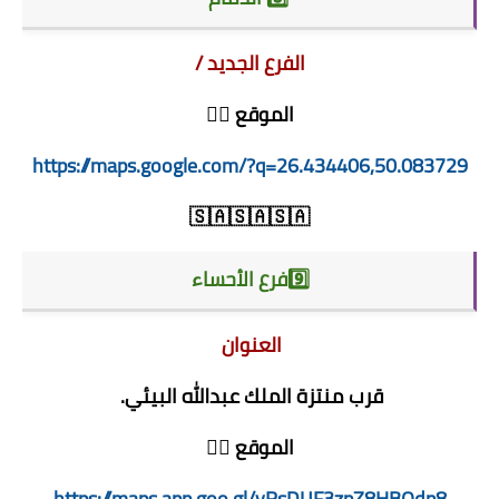
الفرع الجديد /
الموقع 👇🏻
https://maps.google.com/?q=26.434406,50.083729
🇸🇦🇸🇦🇸🇦
9️⃣فرع الأحساء
العنوان
قرب منتزة الملك عبدالله البيئي.
الموقع 👇🏻
https://maps.app.goo.gl/vRsDUF3zpZ8HBQdp8