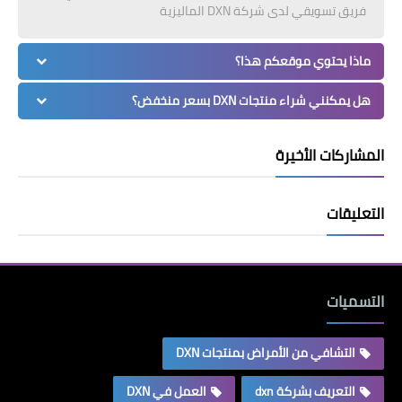
فريق تسويقي لدى شركة DXN الماليزية
ماذا يحتوي موقعكم هذا؟
هل يمكنني شراء منتجات DXN بسعر منخفض؟
المشاركات الأخيرة
التعليقات
التسميات
التشافي من الأمراض بمنتجات DXN
التعريف بشركة dxn
العمل في DXN