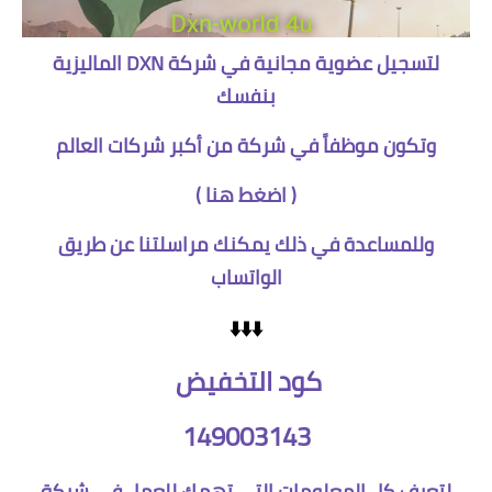
لتسجيل عضوية مجانية في شركة DXN الماليزية
بنفسك
وتكون موظفاً في شركة من أكبر شركات العالم
(
اضغط هنا
)
وللمساعدة في ذلك يمكنك مراسلتنا عن طريق
الواتساب
⬇️⬇️⬇️
كود التخفيض
149003143
لتعرف كل المعلومات التي تهمك للعمل في شركة