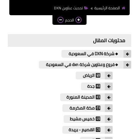
الصفحة الرئيسية
تحديث عناوين DXN
الحجم
محتويات المقال
🔸شركة DXN في السعودية
🔹فروع وعناوين شركة dxn في السعودية
1️⃣ الرياض
2️⃣ جدة
4️⃣ مكة المكرمة
5️⃣ خميس مشيط
6️⃣ القصيم - بريدة