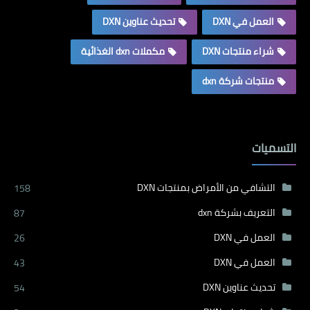
العمل في DXN
تحديث عناوين DXN
شراء منتجات DXN
مكملات dxn الغذائية
منتجات شركة dxn
التسميات
التشافي من الأمراض بمنتجات DXN
158
التعريف بشركة dxn
87
العمل في DXN
26
العمل في DXN
43
تحديث عناوين DXN
54