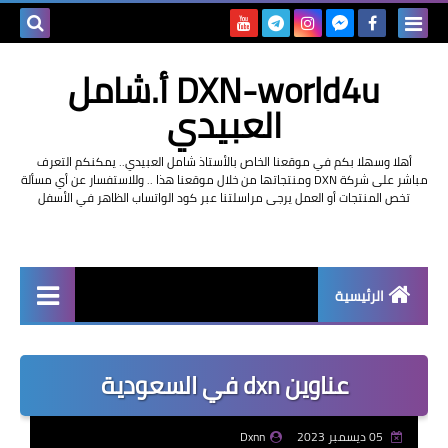
بحث هذه
DXN-world4u أ.شامل
المدونة
العبيدي
الإلكتروني
أهلا وسهلا بكم في موقعنا الخاص بالأستاذ شامل العبيدي.. يمكنكم التعرف
مباشر على شركة DXN ومنتجاتها من خلال موقعنا هذا .. وللاستفسار عن أي مسألة
تخص المنتجات أو العمل يرجى مراسلتنا عبر كود الواتساب الظاهر في الأسفل
الرئيسية
التعريف بشركة dxn
عناوين dxn في السعودية
05 ديسمبر 2023
Dxnn