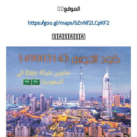
الموقع👇🏻
https://goo.gl/maps/bZnNf2LCpKF2
🇸🇦🇸🇦🇸🇦