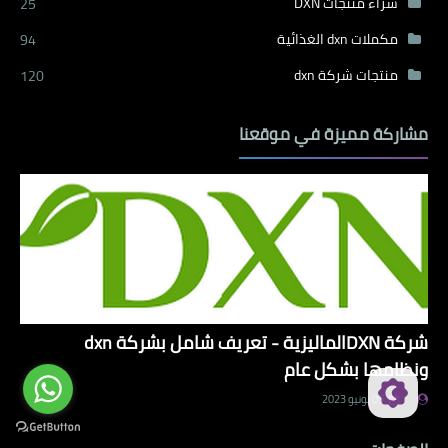
شراء منتجات DXN
25
مكملات dxn الغذائية
94
منتجات شركة dxn
120
مشاركة مميزة في موقعنا
شركة DXNالماليزية - تعريف شامل بشركة dxn
ونظامها بشكل عام
.
05 يونيو 2023