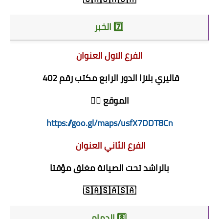
7️⃣ الخبر
الفرع الاول العنوان
قاليري بلازا الدور الرابع مكتب رقم 402
الموقع 👇🏻
https://goo.gl/maps/usfX7DDT8Cn
الفرع الثاني العنوان
بالراشد تحت الصيانة مغلق مؤقتا
🇸🇦🇸🇦🇸🇦
8️⃣ الدمام