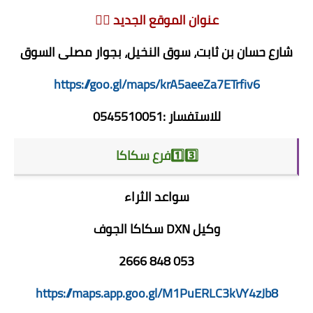
عنوان الموقع الجديد 👇🏻
شارع حسان بن ثابت، سوق النخيل، بجوار مصلى السوق
https://goo.gl/maps/krA5aeeZa7ETrfiv6
للاستفسار :0545510051
1️⃣3️⃣فرع سكاكا
سواعد الثراء
وكيل DXN سكاكا الجوف
‏ 053 848 2666 ‏
https://maps.app.goo.gl/M1PuERLC3kVY4zJb8