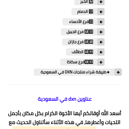
7️⃣ الخبر
8️⃣ الدمام
9️⃣فرع الأحساء
1️⃣0️⃣ فرع الجبيل
1️⃣1️⃣ فرع جازان
1️⃣2️⃣ الطائف
1️⃣3️⃣فرع سكاكا
🔹طريقة شراء منتجات DXN في السعودية
عناوين dxn في السعودية
أسعد الله أوقاتكم أيها الأخوة الكرام بكل مكان بأجمل
التحيات وأعطرها، في هذه الأثناء سأتناول الحديث مع