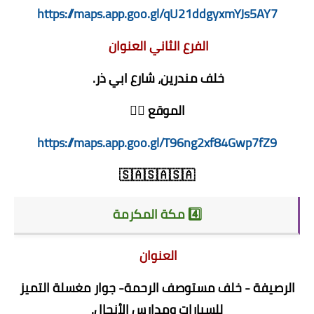
https://maps.app.goo.gl/qU21ddgyxmYJs5AY7
الفرع الثاني العنوان
خلف مندرين، شارع ابي ذر.
الموقع 👇🏻
https://maps.app.goo.gl/T96ng2xf84Gwp7fZ9
🇸🇦🇸🇦🇸🇦
4️⃣ مكة المكرمة
العنوان
الرصيفة - خلف مستوصف الرحمة- جوار مغسلة التميز
للسيارات ومدارس الأنجال.