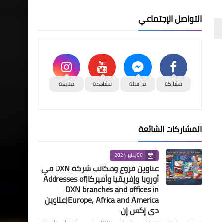
التواصل الإجتماعي
مشاركة
مراسلة
مشاهدة
متابعة
المشاركات الشائعة
06 يناير 2024
عناوين فروع ومكاتب شركة DXN في
أوروبا وإفريقيا وأميركا|Addresses of
DXN branches and offices in
Europe, Africa and America|عناوين
دي إكس إن