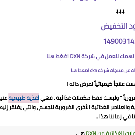
⬇️⬇️⬇️
د التخفيض
14900314
تهمك للعمل في شركة DXN
اضغط هنا
 عن منتجات شركة dxn
اضغط هنا
ضرورياً " وليست فقط مكملات غذائية ، فهي
أغذية طبيعية
غني
ة والعناصر الغذائية الأخرى الضرورية للجسم ، والتي يفتقر إليه
ا في زماننا هذا ..
ات الغذائية من DXN
هي