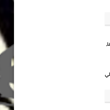
ا،
لي