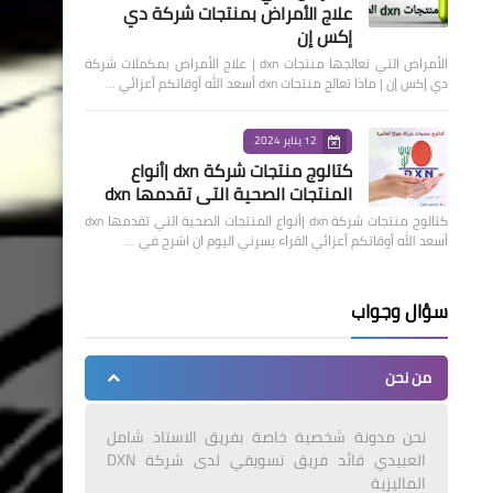
علاج الأمراض بمنتجات شركة دي
إكس إن
الأمراض التي تعالجها منتجات dxn | علاج الأمراض بمكملات شركة
دي إكس إن | ماذا تعالج منتجات dxn أسعد الله أوقاتكم أعزائي …
12 يناير 2024
كتالوج منتجات شركة dxn |أنواع
المنتجات الصحية التي تقدمها dxn
كتالوج منتجات شركة dxn |أنواع المنتجات الصحية التي تقدمها dxn
أسعد الله أوقاتكم أعزائي القراء يسرني اليوم ان اشرح في …
سؤال وجواب
من نحن
نحن مدونة شخصية خاصة بفريق الاستاذ شامل
العبيدي قائد فريق تسويقي لدى شركة DXN
الماليزية