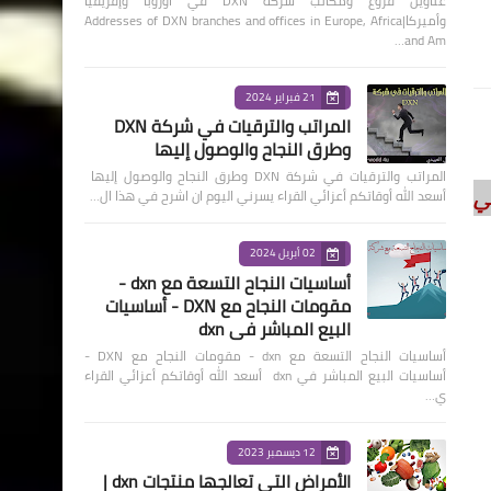
عناوين فروع ومكاتب شركة DXN في أوروبا وإفريقيا
وأميركا|Addresses of DXN branches and offices in Europe, Africa
and Am…
21 فبراير 2024
المراتب والترقيات في شركة DXN
وطرق النجاح والوصول إليها
المراتب والترقيات في شركة DXN وطرق النجاح والوصول إليها
 dxn في
أسعد الله أوقاتكم أعزائي القراء يسرني اليوم ان اشرح في هذا ال…
02 أبريل 2024
أساسيات النجاح التسعة مع dxn -
مقومات النجاح مع DXN - أساسيات
البيع المباشر في dxn
أساسيات النجاح التسعة مع dxn - مقومات النجاح مع DXN -
أساسيات البيع المباشر في dxn أسعد الله أوقاتكم أعزائي القراء
ي…
12 ديسمبر 2023
الأمراض التي تعالجها منتجات dxn |