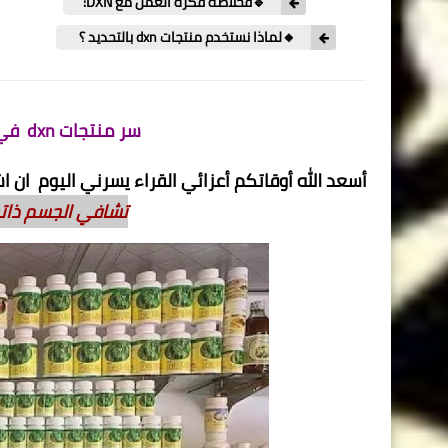
🔹فخلاصة فكرة العمل مع DXN:
🔸لماذا نستخدم منتجات dxn بالتحديد ؟
سر منتجات dxn في تشافي الجسم ذاتيا من الامراض
أسعد الله أوقاتكم أعزائي القراء يسرني اليوم ان
تشافي الجسم ذاتي