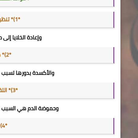
*1)* تنظيف الجسم من السموم
وإعادة الخلايا إلى
*2)* منع أكسدة الغذاء
والأكسدة بدورها تسبب ترا
*3)* التقليل من حموضة الدم
وحموضة الدم هي السبب ال
*4)* رفع قلوية الدم