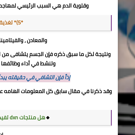
وقلوية الدم هي السبب الرئيسي لمهاجمة
*5)* تغذية الخلايا بالعناصر الغذائية
والمعادن ، والفيتامين
ونتيجة لكل ما سبق ذكره فإن الجسم يتشافى من المرض
وتنشط في أداء وظائفها ،
إذاً فإن التشافي في حقيقته يب
وقد ذكرنا في مقال سابق كل المعلومات الهامه عن 
🔸
هل منتجات dxn تفيد حالتي كشخص سليم من المرض ؟؟
إن