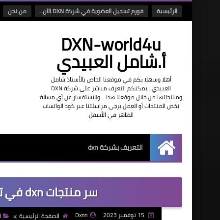
الرئيسية
فورم تسجيل العضوية في شركة DXN الآن..
من نحن
DXN-world4u
أ.شامل العبيدي
أهلا وسهلا بكم في موقعنا الخاص بالأستاذ شامل
العبيدي.. يمكنكم التعرف مباشر على شركة DXN
ومنتجاتها من خلال موقعنا هذا .. وللاستفسار عن أي مسألة
تخص المنتجات أو العمل يرجى مراسلتنا عبر كود الواتساب
الظاهر في الأسفل
التعريف بشركة dxn
الرئيسية
سر منتجات dxn في تشافي الجسم ذاتيا من الامراض
15 نوفمبر 2023
Dxnn
الصفحة الرئيسية
ا