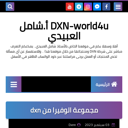
بحث هذه
DXN-world4u أ.شامل
المدونة
العبيدي
الإلكتروني
أهلا وسهلا بكم في موقعنا الخاص بالأستاذ شامل العبيدي.. يمكنكم التعرف
مباشر على شركة DXN ومنتجاتها من خلال موقعنا هذا .. وللاستفسار عن أي مسألة
تخص المنتجات أو العمل يرجى مراسلتنا عبر كود الواتساب الظاهر في الأسفل
الرئيسية
التعريف بشركة dxn
مجموعة الوفيرا من dxn
03 سبتمبر 2023
Dxnn