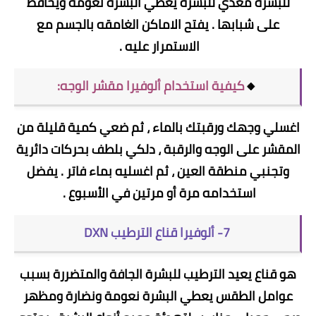
للبشرة مغذي للبشرة يعطي البشرة نعومة ويحافظ
على شبابها . يفتح الاماكن الغامقه بالجسم مع
الاستمرار عليه .
🔸
كيفية استخدام ألوفيرا مقشر الوجه:
اغسلي وجهك ورقبتك بالماء ، ثم ضعي كمية قليلة من
المقشر على الوجه والرقبة ، دلكي بلطف بحركات دائرية
وتجنبي منطقة العين ، ثم اغسليه بماء فاتر . يفضل
استخدامه مرة أو مرتين في الأسبوع .
7- ألوفيرا قناع الترطيب DXN
هو قناع يعيد الترطيب للبشرة الجافة والمتضررة بسبب
عوامل الطقس يعطي البشرة نعومة ونضارة ومظهر