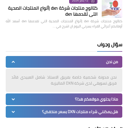
12 يناير 2024
كتالوج منتجات شركة dxn |أنواع المنتجات الصحية
التي تقدمها dxn
كتالوج منتجات شركة dxn |أنواع المنتجات الصحية التي تقدمها dxn أسعد الله
أوقاتكم أعزائي القراء يسرني اليوم ان اشرح في …
سؤال وجواب
من نحن
نحن مدونة شخصية خاصة بفريق الاستاذ شامل العبيدي قائد
فريق تسويقي لدى شركة DXN الماليزية
ماذا يحتوي موقعكم هذا؟
هل يمكنني شراء منتجات DXN بسعر منخفض؟