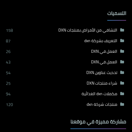
التسميات
التشافي من الأمراض بمنتجات DXN
158
التعريف بشركة dxn
87
العمل في DXN
26
العمل في DXN
43
تحديث عناوين DXN
54
شراء منتجات DXN
25
مكملات dxn الغذائية
94
منتجات شركة dxn
120
مشاركة مميزة في موقعنا