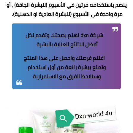
ينصح باستخدامه مرتين في الأسبوع (للبشرة الجافة) ، أو
مرة واحدة في الأسبوع (للبشرة العادية او الدهنية).
شركة dxn تهتم بصحتك وتقدم لكل
أفضل النتائج للعناية بالبشرة
اغتنم فرصتك واحصل على هذا المنتج
وتمتع ببشرة رائعة من أول استخدام
وستلاحظ الفرق مع الاستمرارية