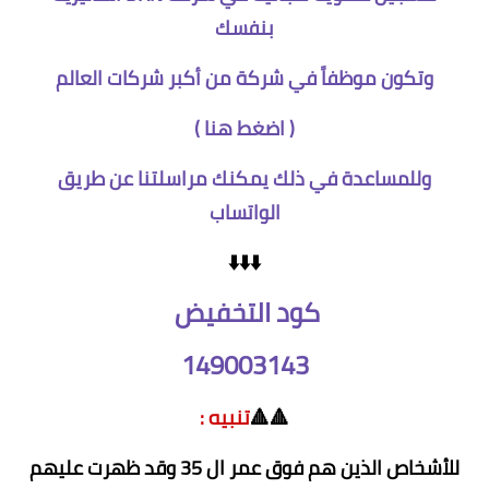
بنفسك
وتكون موظفاً في شركة من أكبر شركات العالم
(
اضغط هنا
)
وللمساعدة في ذلك يمكنك مراسلتنا عن طريق
الواتساب
⬇️⬇️⬇️
كود التخفيض
149003143
🔺🔺
تنبيه :
للأشخاص الذين هم فوق عمر ال 35 وقد ظهرت عليهم