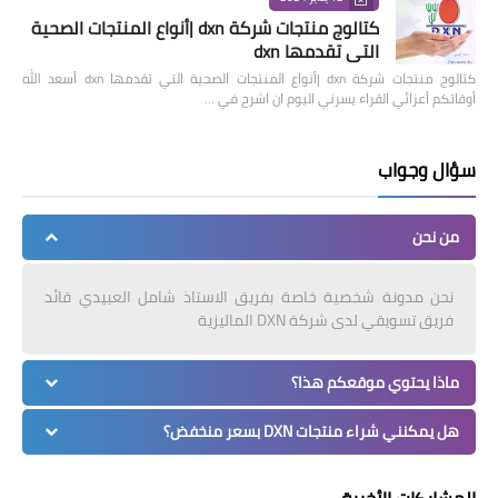
كتالوج منتجات شركة dxn |أنواع المنتجات الصحية
التي تقدمها dxn
كتالوج منتجات شركة dxn |أنواع المنتجات الصحية التي تقدمها dxn أسعد الله
أوقاتكم أعزائي القراء يسرني اليوم ان اشرح في …
سؤال وجواب
من نحن
نحن مدونة شخصية خاصة بفريق الاستاذ شامل العبيدي قائد
فريق تسويقي لدى شركة DXN الماليزية
ماذا يحتوي موقعكم هذا؟
هل يمكنني شراء منتجات DXN بسعر منخفض؟