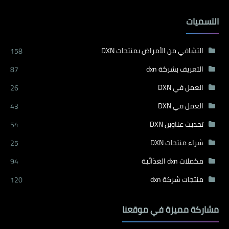
التسميات
التشافي من الأمراض بمنتجات DXN
158
التعريف بشركة dxn
87
العمل في DXN
26
العمل في DXN
43
تحديث عناوين DXN
54
شراء منتجات DXN
25
مكملات dxn الغذائية
94
منتجات شركة dxn
120
مشاركة مميزة في موقعنا