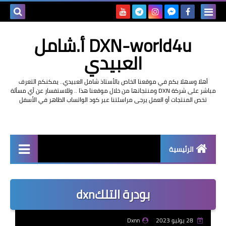
بحث هذه
DXN-world4u أ.شامل
المدونة
العبيدي
الإلكتروني
أهلا وسهلا بكم في موقعنا الخاص بالأستاذ شامل العبيدي.. يمكنكم التعرف
مباشر على شركة DXN ومنتجاتها من خلال موقعنا هذا .. وللاستفسار عن أي مسألة
تخص المنتجات أو العمل يرجى مراسلتنا عبر كود الواتساب الظاهر في الأسفل
الرئيسية
التعريف بشركة dxn
بودرة التلكdxn
28 يوليو 2023
Dxnn