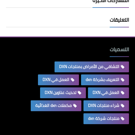
المشاركات الأخيرة
التعليقات
التسميات
التشافي من الأمراض بمنتجات DXN
التعريف بشركة dxn
العمل في DXN
العمل في DXN
تحديث عناوين DXN
شراء منتجات DXN
مكملات dxn الغذائية
منتجات شركة dxn